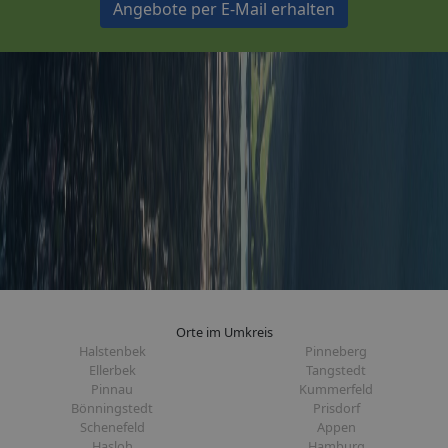
Angebote per E-Mail erhalten
Orte im Umkreis
Halstenbek
Pinneberg
Ellerbek
Tangstedt
Pinnau
Kummerfeld
Bönningstedt
Prisdorf
Schenefeld
Appen
Hasloh
Hamburg