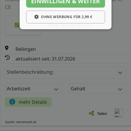
EINWILLIGEN & WEITER
CE
OHNE WERBUNG FÜR 2,99 €
Peter Jensen GmbH
Rellingen
aktualisiert seit: 31.07.2026
Stellenbeschreibung:
Arbeitszeit
Gehalt
mehr Details
Teilen
Quelle: meinestadt.de