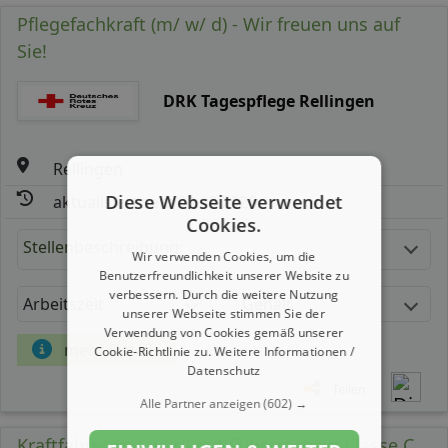
Pflegefachkraft (m/ w/ d) - Wir freuen uns auf
Sie!
DRK Tagespflege Rellingen
Rellingen
Diese Webseite verwendet
aktualisiert seit: 08.08.2026
Cookies.
Stellenbeschreibung:
Wir verwenden Cookies, um die
Benutzerfreundlichkeit unserer Website zu
verbessern. Durch die weitere Nutzung
Arbeitszeit
Gehalt
unserer Webseite stimmen Sie der
Verwendung von Cookies gemäß unserer
mehr Details
Cookie-Richtlinie zu.
Weitere Informationen /
Datenschutz
Teilen
Alle Partner anzeigen
(602) →
Kraftfahrer (m/ w/ d) mit Führerschein Klasse C,