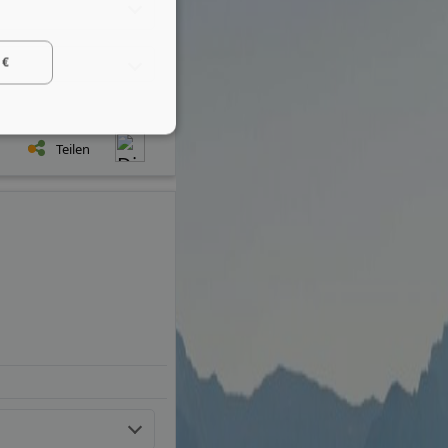
 €
Teilen