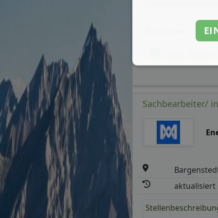
Stellenbeschreibun
EI
Arbeitszeit
mehr Details
Sachbearbeiter/ 
En
Bargensted
aktualisiert
Stellenbeschreibun