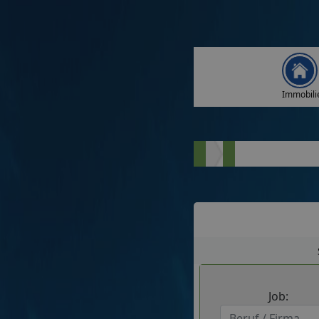
Immobili
Job: