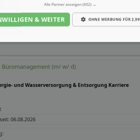
g:
Alle Partner anzeigen
(602) →
NWILLIGEN & WEITER
Gehalt
OHNE WERBUNG FÜR 2,99
in Büromanagement (m/ w/ d)
ergie- und Wasserversorgung & Entsorgung Karriere
t
 seit: 06.08.2026
g: