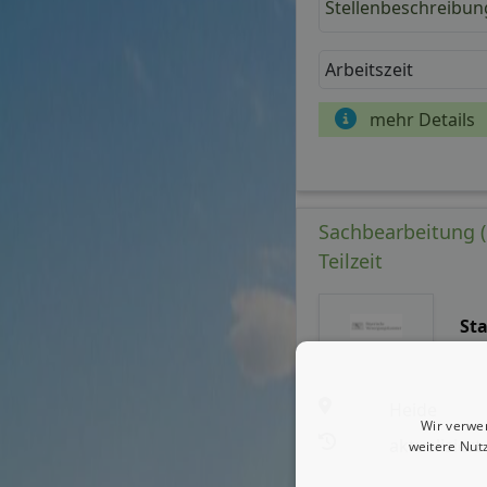
Stellenbeschreibun
Arbeitszeit
mehr Details
Sachbearbeitung (m
Teilzeit
St
Heide
Wir verwe
aktualisiert
weitere Nut