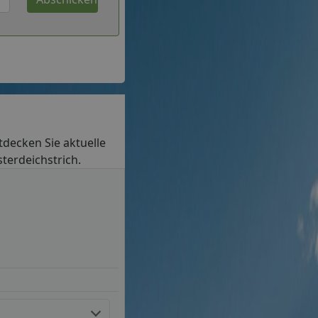
ntdecken Sie aktuelle
sterdeichstrich.