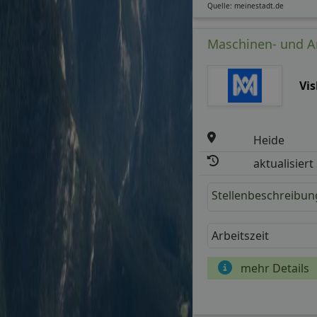
Quelle: meinestadt.de
Maschinen- und An
Vis
Heide
aktualisiert
Stellenbeschreibun
Arbeitszeit
mehr Details