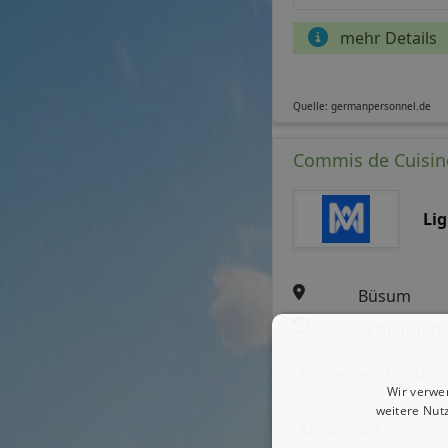
mehr Details
Quelle: germanpersonnel.de
Commis de Cuisine
Li
Büsum
aktualisiert
Stellenbeschreibun
Wir verwe
weitere Nut
Arbeitszeit