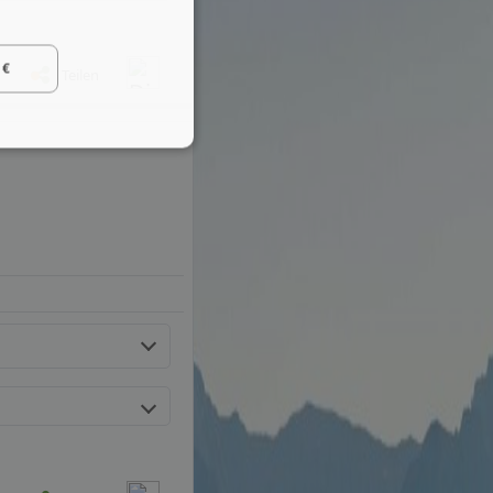
 €
Teilen