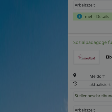
Arbeitszeit
mehr Details
Sozialpädagoge f
El
Meldorf
aktualisiert
Stellenbeschreibun
Arbeitszeit