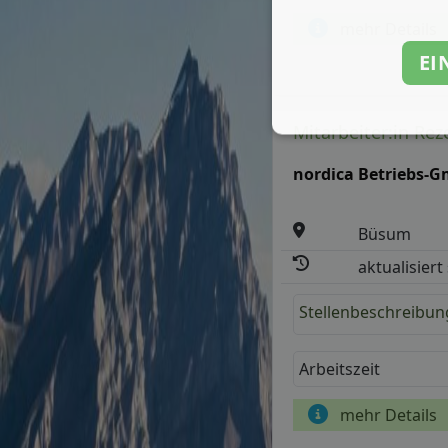
mehr Details
EI
Mitarbeiter:in Rez
nordica Betriebs-
Büsum
aktualisiert
Stellenbeschreibun
Arbeitszeit
mehr Details