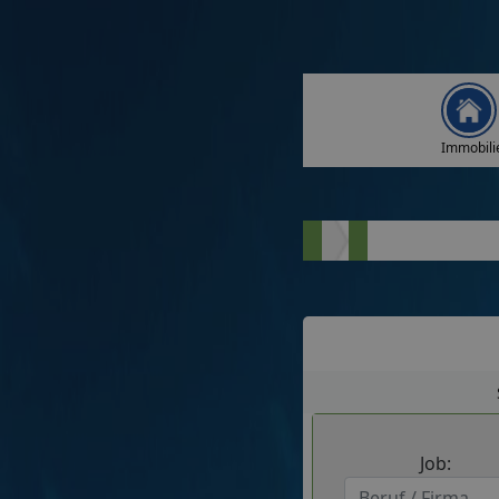
Immobili
Job: