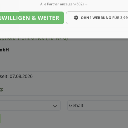
Alle Partner anzeigen
(602) →
NWILLIGEN & WEITER
OHNE WERBUNG FÜR 2,99
eption/ front office (m/ w/ d)
GmbH
 seit: 07.08.2026
g:
Gehalt