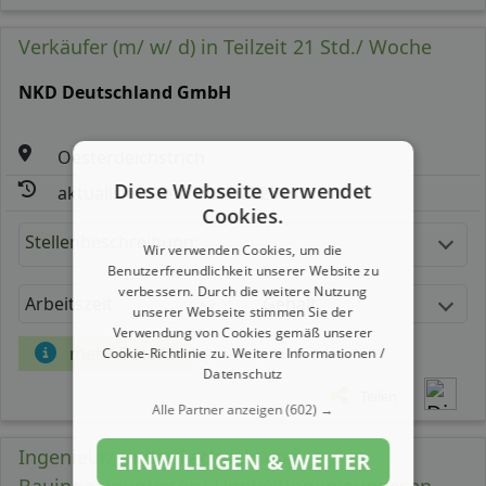
Verkäufer (m/ w/ d) in Teilzeit 21 Std./ Woche
NKD Deutschland GmbH
Oesterdeichstrich
Diese Webseite verwendet
aktualisiert seit: 07.08.2026
Cookies.
Stellenbeschreibung:
Wir verwenden Cookies, um die
Benutzerfreundlichkeit unserer Website zu
verbessern. Durch die weitere Nutzung
Arbeitszeit
Gehalt
unserer Webseite stimmen Sie der
Verwendung von Cookies gemäß unserer
mehr Details
Cookie-Richtlinie zu.
Weitere Informationen /
Datenschutz
Teilen
Alle Partner anzeigen
(602) →
Ingenieur/ in der Fachrichtung
EINWILLIGEN & WEITER
Bauingenieurwesen/ Umweltingenieurwesen