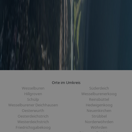
Orte im Umkreis
Wesselburen
Süderdeich
Hillgroven
Wesselburenerkoog
Schülp
Reinsbüttel
Wesselburener Deichhausen
Hedwigenkoog
Oesterwurth
Neuenkirchen
Oesterdeichstrich
Strübbel
Westerdeichstrich
Norderwöhrden
Friedrichsgabekoog
Wöhrden