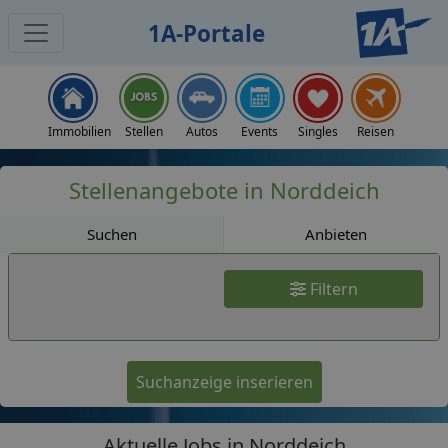
1A-Portale
Jobs
Immobilien
Stellen
Autos
Events
Singles
Reisen
Stellenangebote in Norddeich
Suchen
Anbieten
Filtern
Suchanzeige inserieren
Aktuelle Jobs in Norddeich