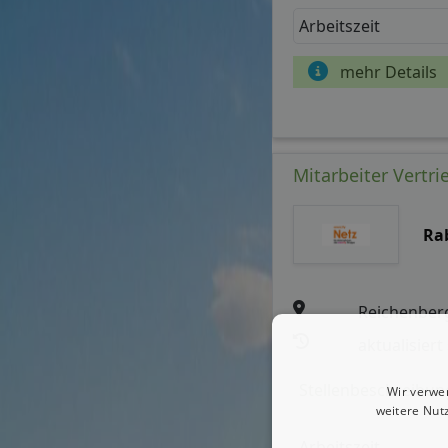
Arbeitszeit
mehr Details
Mitarbeiter Vertri
Ra
Reichenber
aktualisiert
Stellenbeschreibun
Wir verwe
weitere Nut
Arbeitszeit