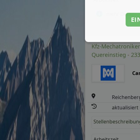
mehr Details
EI
Kfz-Mechatroniker 
Quereinstieg - 23
Ca
Reichenber
aktualisiert
Stellenbeschreibun
Arbeitszeit