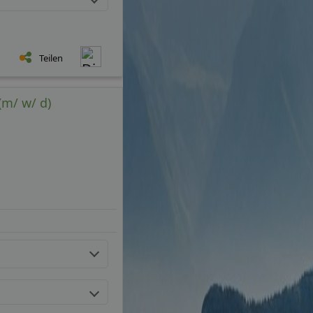
Teilen
(m/ w/ d)