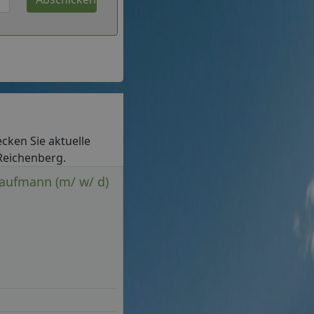
ecken Sie aktuelle
 Reichenberg.
kaufmann (m/ w/ d)