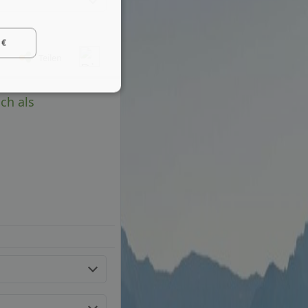
 €
Teilen
ch als