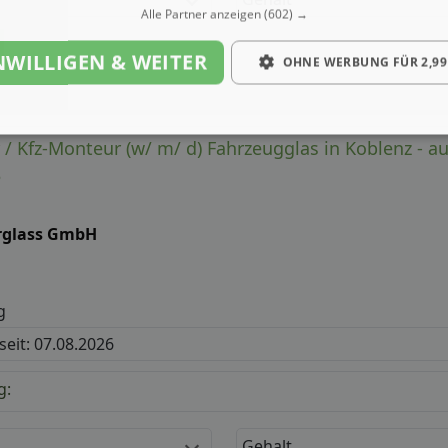
Alle Partner anzeigen
(602) →
NWILLIGEN & WEITER
OHNE WERBUNG FÜR 2,99
/ Kfz-Monteur (w/ m/ d) Fahrzeugglas in Koblenz - au
3
rglass GmbH
g
 seit: 07.08.2026
g:
Gehalt