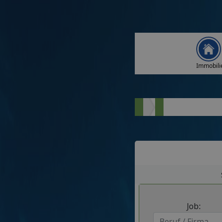
Immobili
Job: