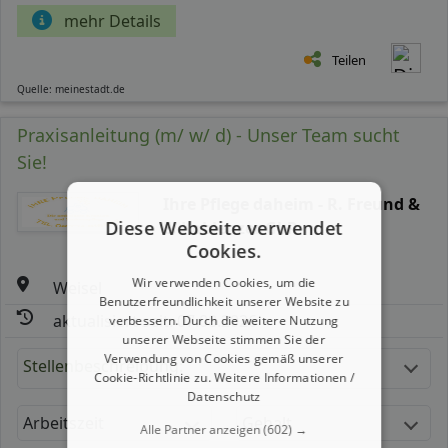
mehr Details
Teilen
Quelle: meinestadt.de
Praxisanleitung (m/ w/ d) - Unser Team sucht
Sie!
Ihre Pflege daheim - R. Freund &
Diese Webseite verwendet
E. Koblenzer GbR
Cookies.
Wir verwenden Cookies, um die
Weisel
Benutzerfreundlichkeit unserer Website zu
aktualisiert seit: 07.08.2026
verbessern. Durch die weitere Nutzung
unserer Webseite stimmen Sie der
Verwendung von Cookies gemäß unserer
Stellenbeschreibung:
Cookie-Richtlinie zu.
Weitere Informationen /
Datenschutz
Arbeitszeit
Gehalt
Alle Partner anzeigen
(602) →