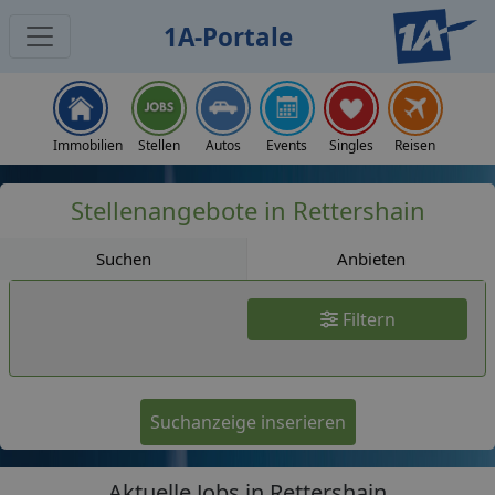
1A-Portale
Jobs
Immobilien
Stellen
Autos
Events
Singles
Reisen
Stellenangebote in Rettershain
Suchen
Anbieten
Filtern
Suchanzeige inserieren
Aktuelle Jobs in Rettershain