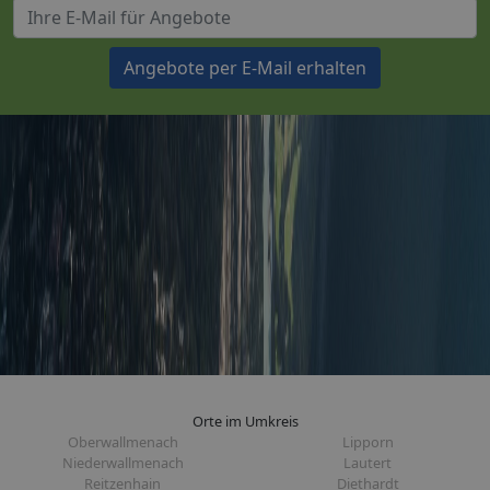
Angebote per E-Mail erhalten
Orte im Umkreis
Oberwallmenach
Lipporn
Niederwallmenach
Lautert
Reitzenhain
Diethardt