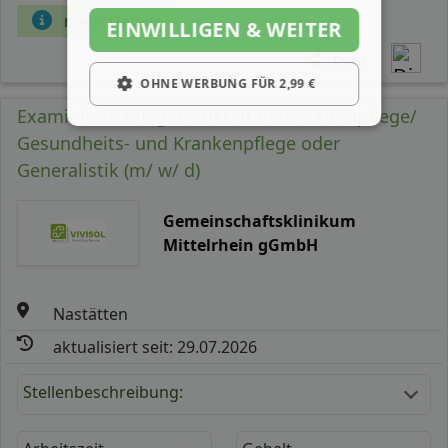
mehr Details
EINWILLIGEN & WEITER
Teilen
OHNE WERBUNG FÜR 2,99 €
Examinierte Pflegefachkraft in der Altenpflege/
Gesundheits- und Krankenpflege oder
Generalistik (m/ w/ d)
Gemeinschaftsklinikum
Mittelrhein gGmbH
Nastätten
aktualisiert seit: 29.07.2026
Stellenbeschreibung: