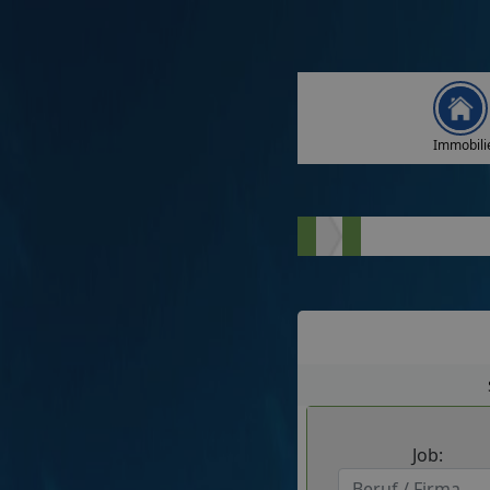
Immobili
Job: