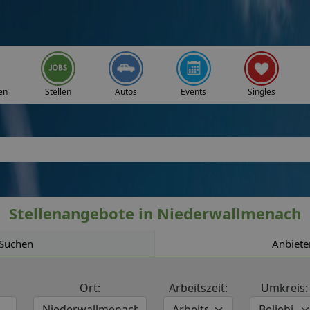
en
Stellen
Autos
Events
Singles
Stellenangebote in Niederwallmenach
Suchen
Anbiete
Ort:
Arbeitszeit:
Umkreis: