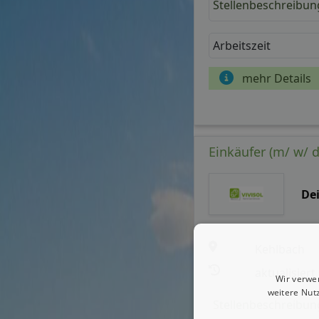
Stellenbeschreibun
Arbeitszeit
mehr Details
Einkäufer (m/ w/ 
De
Kehlbach
aktualisiert
Wir verwe
weitere Nut
Stellenbeschreibun