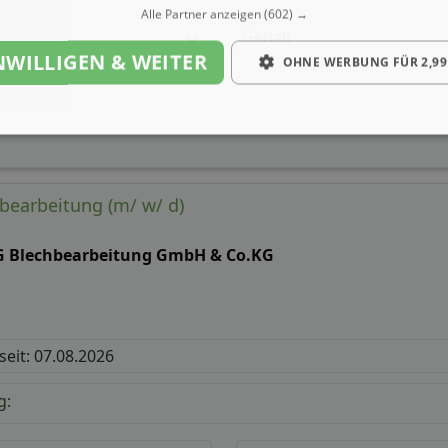
Alle Partner anzeigen
(602) →
Gehalt
NWILLIGEN & WEITER
OHNE WERBUNG FÜR 2,99
bearbeitung (m/ w/ d)
G Blechbearbeitung GmbH & Co.KG
 seit: 07.08.2026
g: