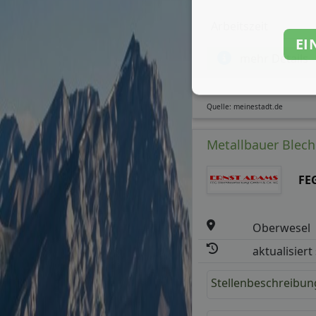
Arbeitszeit
EI
mehr Details
Quelle: meinestadt.de
Metallbauer Blech
FE
Oberwesel
aktualisiert
Stellenbeschreibun