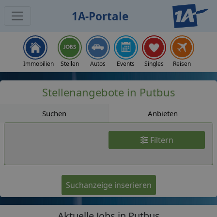
1A-Portale
Jobs
Immobilien
Stellen
Autos
Events
Singles
Reisen
Stellenangebote in Putbus
Suchen
Anbieten
Filtern
Suchanzeige inserieren
Aktuelle Jobs in Putbus