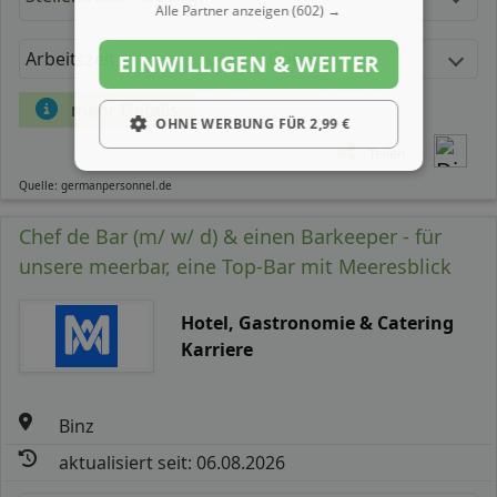
Alle Partner anzeigen
(602) →
Arbeitszeit
Gehalt
EINWILLIGEN & WEITER
mehr Details
OHNE WERBUNG FÜR 2,99 €
Teilen
Quelle: germanpersonnel.de
Chef de Bar (m/ w/ d) & einen Barkeeper - für
unsere meerbar, eine Top-Bar mit Meeresblick
Hotel, Gastronomie & Catering
Karriere
Binz
aktualisiert seit: 06.08.2026