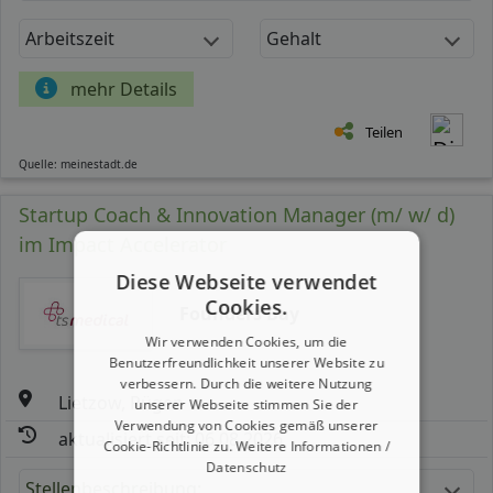
Arbeitszeit
Gehalt
mehr Details
Teilen
Quelle: meinestadt.de
Startup Coach & Innovation Manager (m/ w/ d)
im Impact Accelerator
Diese Webseite verwendet
Cookies.
Founders Bay
Wir verwenden Cookies, um die
Benutzerfreundlichkeit unserer Website zu
verbessern. Durch die weitere Nutzung
Lietzow, Rügen
unserer Webseite stimmen Sie der
Verwendung von Cookies gemäß unserer
aktualisiert seit: 06.08.2026
Cookie-Richtlinie zu.
Weitere Informationen /
Datenschutz
Stellenbeschreibung: