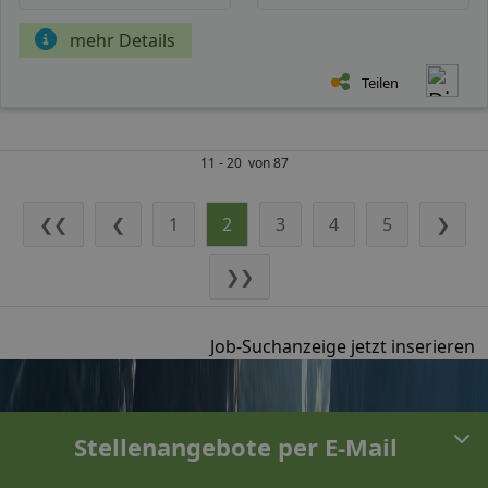
mehr Details
Teilen
11 - 20 von 87
❮❮
❮
1
2
3
4
5
❯
❯❯
Job-Suchanzeige jetzt inserieren
Stellenangebote per E-Mail