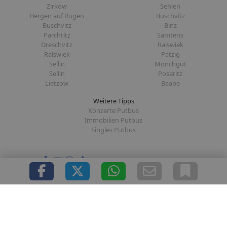
Zirkow
Sehlen
Bergen auf Rügen
Buschvitz
Buschvitz
Binz
Parchtitz
Samtens
Dreschvitz
Ralswiek
Ralswiek
Patzig
Sellin
Mönchgut
Sellin
Poseritz
Lietzow
Baabe
Weitere Tipps
Konzerte Putbus
Immobilien Putbus
Singles Putbus
Folge uns auf:
|
|
|
|
Über uns
Presse
Redaktion
Datenschutz
Impressum