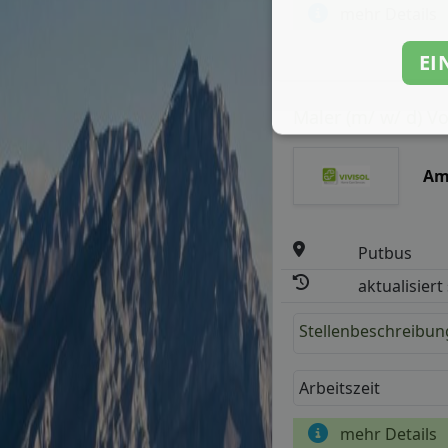
mehr Details
EI
Maler (m/ w/ d) V
Am
Putbus
aktualisiert
Stellenbeschreibun
Arbeitszeit
mehr Details