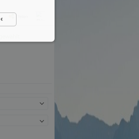
Teilen
 €
sgewählt