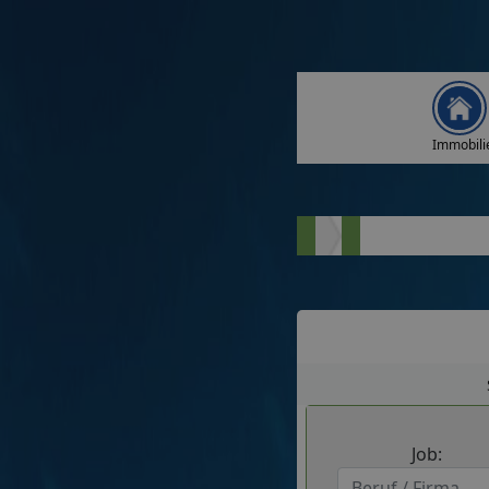
Immobili
Job: