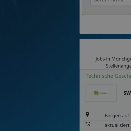
Jobs in Mönchgut
Stellenange
Technische Geschä
SW
Bergen auf
aktualisiert