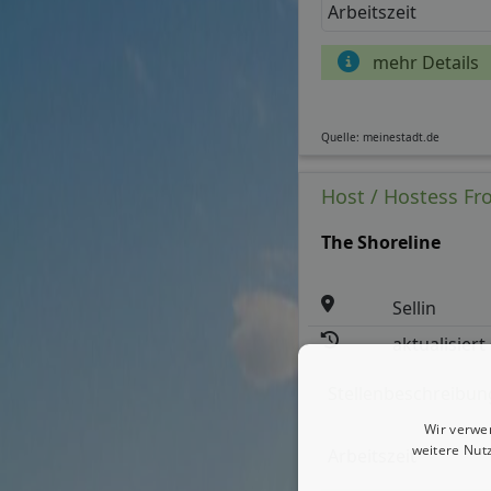
Arbeitszeit
mehr Details
Quelle: meinestadt.de
Host / Hostess Fro
The Shoreline
Sellin
aktualisiert
Stellenbeschreibun
Wir verwe
weitere Nut
Arbeitszeit