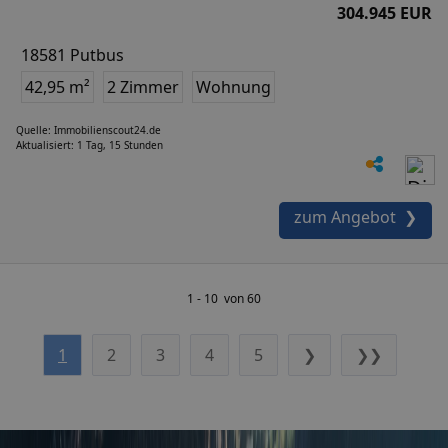
304.945 EUR
18581 Putbus
42,95 m²
2 Zimmer
Wohnung
Quelle: Immobilienscout24.de
Aktualisiert: 1 Tag, 15 Stunden
zum Angebot ❯
1 - 10 von 60
1
2
3
4
5
❯
❯❯