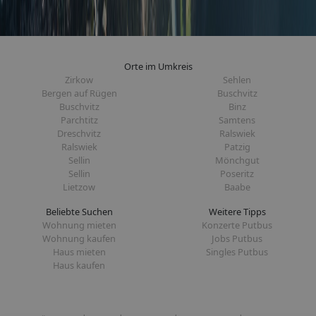
Orte im Umkreis
Zirkow
Sehlen
Bergen auf Rügen
Buschvitz
Buschvitz
Binz
Parchtitz
Samtens
Dreschvitz
Ralswiek
Ralswiek
Patzig
Sellin
Mönchgut
Sellin
Poseritz
Lietzow
Baabe
Beliebte Suchen
Weitere Tipps
Wohnung mieten
Konzerte Putbus
Wohnung kaufen
Jobs Putbus
Haus mieten
Singles Putbus
Haus kaufen