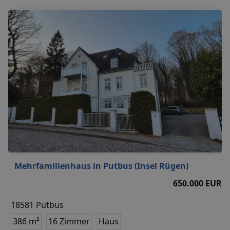
Mehrfamilienhaus in Putbus (Insel Rügen)
650.000 EUR
18581 Putbus
386 m²
16 Zimmer
Haus