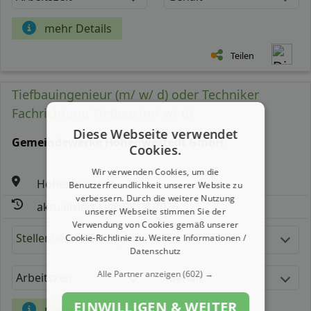
mehr Details
Teilen
Tiefbauingenieur (m/ w/ d) oder Techniker
Fachrichtung Tiefbau (m/ w/ d)
Diese Webseite verwendet
Gemeindewerke Hohenwestedt GmbH
Cookies.
Wir verwenden Cookies, um die
Hohenwestedt
Benutzerfreundlichkeit unserer Website zu
verbessern. Durch die weitere Nutzung
aktualisiert seit: 08.08.2026
unserer Webseite stimmen Sie der
Verwendung von Cookies gemäß unserer
Stellenbeschreibung:
Cookie-Richtlinie zu.
Weitere Informationen /
Datenschutz
Alle Partner anzeigen
(602) →
Arbeitszeit
Gehalt
EINWILLIGEN & WEITER
mehr Details