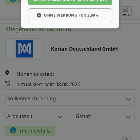
Teilen
OHNE WERBUNG FÜR 2,99 €
Pflegefachkraft (w/ m/ d)
Korian Deutschland GmbH
Hohenlockstedt
aktualisiert seit: 08.08.2026
Stellenbeschreibung:
Arbeitszeit
Gehalt
mehr Details