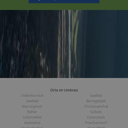
Orte im Umkreis
Oldenborstel
Seefeld
Seefeld
Beringstedt
Warringholz
Christinenthal
Reher
Gokels
Schenefeld
Osterstedt
Aasbüttel
Pöschendorf