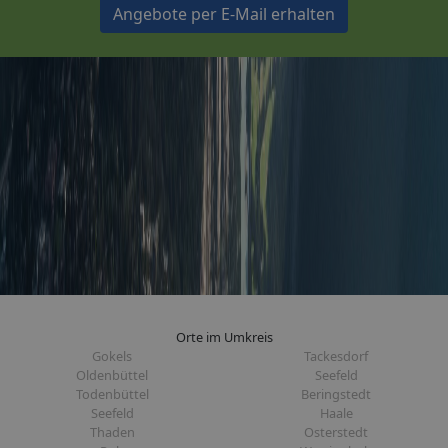
Angebote per E-Mail erhalten
Orte im Umkreis
Gokels
Tackesdorf
Oldenbüttel
Seefeld
Todenbüttel
Beringstedt
Seefeld
Haale
Thaden
Osterstedt