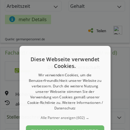
Arbeitszeit
Gehalt
mehr Details
Teilen
Quelle: germanpersonnel.de
Facharzt/ -ärztin für Palliativmedizin (m/ w/ d)
Diese Webseite verwendet
Cookies.
DRK-Schwesternschaft
Ostpreußen e. V.
Wir verwenden Cookies, um die
Benutzerfreundlichkeit unserer Website zu
verbessern. Durch die weitere Nutzung
unserer Webseite stimmen Sie der
Hohenwestedt
Verwendung von Cookies gemäß unserer
Cookie-Richtlinie zu.
Weitere Informationen /
aktualisiert seit: 02.08.2026
Datenschutz
Stellenbeschreibung:
Alle Partner anzeigen
(602) →