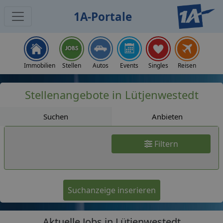
1A-Portale
Jobs
Immobilien
Stellen
Autos
Events
Singles
Reisen
Stellenangebote in Lütjenwestedt
Suchen
Anbieten
Filtern
Suchanzeige inserieren
Aktuelle Jobs in Lütjenwestedt