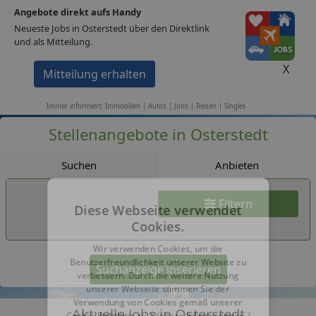
Angebote direkt aufs Handy
1A-Portale
Neueste Jobs in Osterstedt über den Direktlink
und als Mitteilung.
Jobs
X
Mitteilung erhalten
Immobilien
Stellen
Autos
Events
Singles
Reisen
Immer informiert: Immobilien | Autos | Jobs | Reisen | Singles
Stellenangebote in Osterstedt
Suchen
Anbieten
Filtern
Diese Webseite verwendet
Cookies.
Wir verwenden Cookies, um die
Benutzerfreundlichkeit unserer Website zu
Suchanzeige inserieren
verbessern. Durch die weitere Nutzung
unserer Webseite stimmen Sie der
Verwendung von Cookies gemäß unserer
Aktuelle Jobs in Osterstedt
Cookie-Richtlinie zu.
Weitere Informationen /