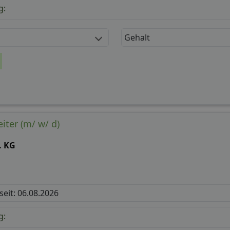
g:
Gehalt
ter (m/ w/ d)
. KG
 seit: 06.08.2026
g: