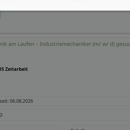
Gehalt
hnik am Laufen – Industriemechaniker (m/ w/ d) gesuc
S Zeitarbeit
 seit: 06.08.2026
g: