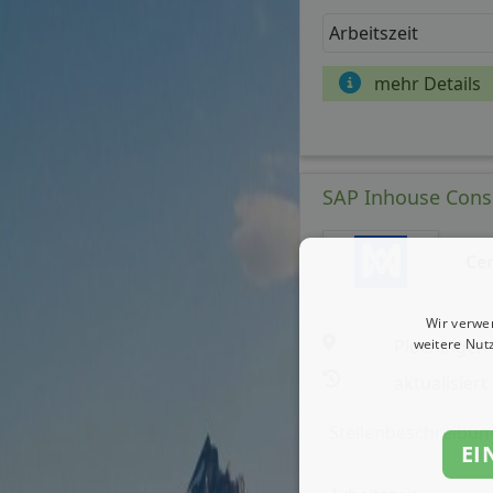
Arbeitszeit
mehr Details
SAP Inhouse Consu
Ce
Wir verwe
weitere Nut
Plochingen
aktualisiert
Stellenbeschreibun
EI