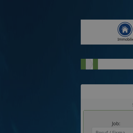
Immobili
Job: