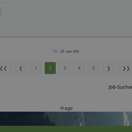
11 - 20 von 500
❮❮
❮
1
2
3
4
5
❯
❯❯
Job-Suchan
-frage