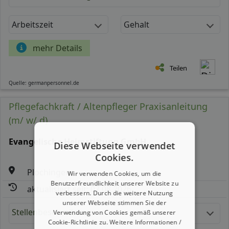
Arbeitszeit
Gehalt
mehr Details
Teilen
Quelle: germanpersonnel.de
Pflegefachkraft / Altenpfleger Praxisanleitung
(m/ w/ d)
Evangelische Heimstiftung GmbH
Diese Webseite verwendet
Cookies.
Plochingen
Wir verwenden Cookies, um die
Benutzerfreundlichkeit unserer Website zu
aktualisiert seit: 07.08.2026
verbessern. Durch die weitere Nutzung
unserer Webseite stimmen Sie der
Stellenbeschreibung:
Verwendung von Cookies gemäß unserer
Cookie-Richtlinie zu.
Weitere Informationen /