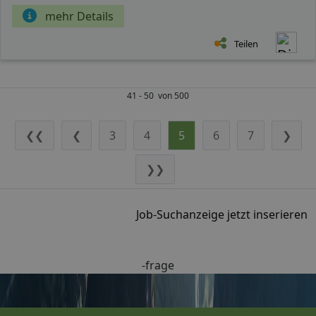
mehr Details
Teilen
41 - 50 von 500
❮❮
❮
3
4
5
6
7
❯
❯❯
Job-Suchanzeige jetzt inserieren
-frage