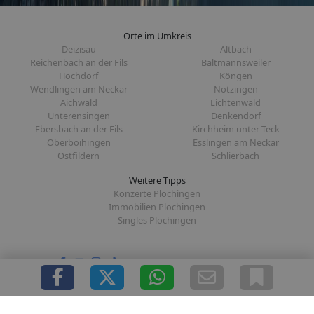
Orte im Umkreis
Deizisau
Altbach
Reichenbach an der Fils
Baltmannsweiler
Hochdorf
Köngen
Wendlingen am Neckar
Notzingen
Aichwald
Lichtenwald
Unterensingen
Denkendorf
Ebersbach an der Fils
Kirchheim unter Teck
Oberboihingen
Esslingen am Neckar
Ostfildern
Schlierbach
Weitere Tipps
Konzerte Plochingen
Immobilien Plochingen
Singles Plochingen
Folge uns auf:
|
|
|
|
Über uns
Presse
Redaktion
Datenschutz
Impressum