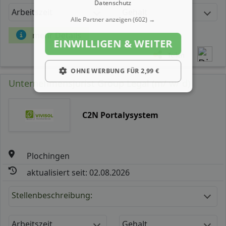
Datenschutz
Arbeitszeit
Gehalt
Alle Partner anzeigen
(602) →
mehr Details
EINWILLIGEN & WEITER
Teilen
OHNE WERBUNG FÜR 2,99 €
Unternehmensjurist Group Legal (m/ w/ d)
C2N Portalysystem
Plochingen
aktualisiert seit: 02.08.2026
Stellenbeschreibung:
Arbeitszeit
Gehalt