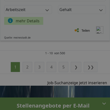
Arbeitszeit
Gehalt
mehr Details
Teilen
Quelle: meinestadt.de
1 - 10 von 500
1
2
3
4
5
❯
❯❯
Job-Suchanzeige jetzt inserieren
Stellenangebote per E-Mail