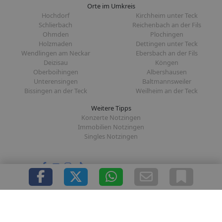
Orte im Umkreis
Hochdorf
Kirchheim unter Teck
Schlierbach
Reichenbach an der Fils
Ohmden
Plochingen
Holzmaden
Dettingen unter Teck
Wendlingen am Neckar
Ebersbach an der Fils
Deizisau
Köngen
Oberboihingen
Albershausen
Unterensingen
Baltmannsweiler
Bissingen an der Teck
Weilheim an der Teck
Weitere Tipps
Konzerte Notzingen
Immobilien Notzingen
Singles Notzingen
Folge uns auf:
|
|
|
|
Über uns
Presse
Redaktion
Datenschutz
Impressum