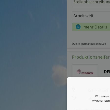
Stellenbeschreibun
Arbeitszeit
mehr Details
Quelle: germanpersonnel.de
Produktionshelfer
DE
Schlierbach
Wir verwe
aktualisiert
weitere Nut
Stellenbeschreibun