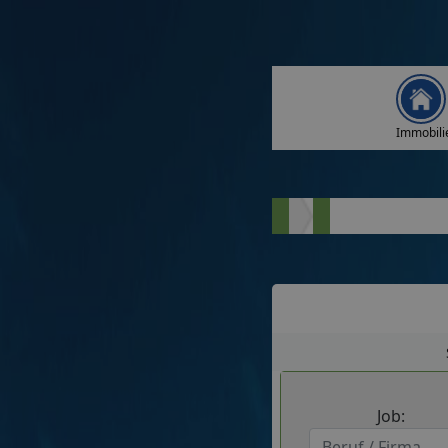
Immobili
Job: