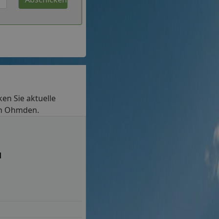
ken Sie aktuelle
 in Ohmden.
H