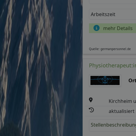
Arbeitszeit
mehr Details
Quelle: germanpersonnel.de
Physiotherapeut:in
Or
Kirchheim u
aktualisiert
Stellenbeschreibun