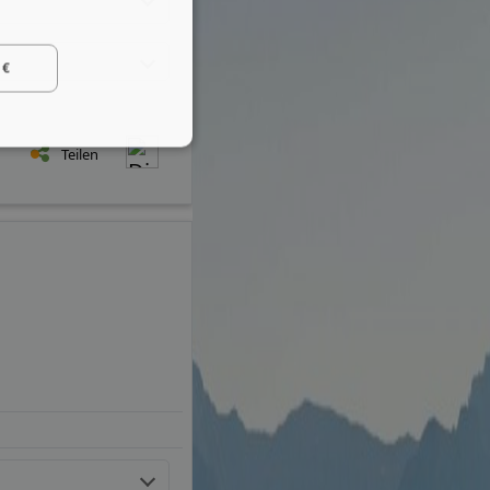
 €
Teilen