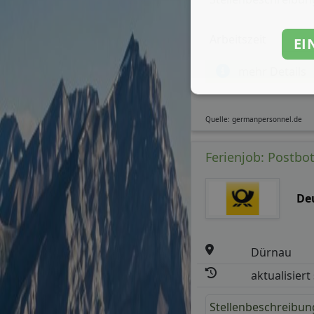
Arbeitszeit
EI
mehr Details
Quelle: germanpersonnel.de
Ferienjob: Postbot
De
Dürnau
aktualisiert
Stellenbeschreibun