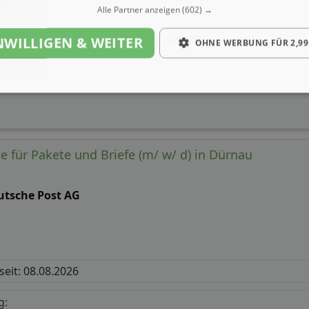
Alle Partner anzeigen
(602) →
Gehalt
NWILLIGEN & WEITER
OHNE WERBUNG FÜR 2,99
e für Pakete und Briefe (m/ w/ d) in Dürnau
utsche Post AG
 seit: 08.08.2026
g: