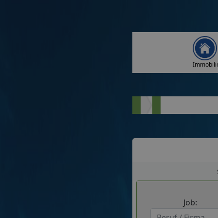
Immobili
Job: