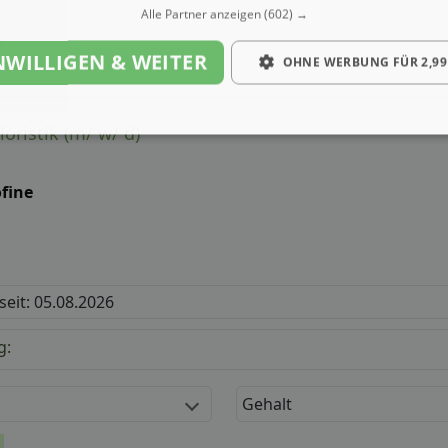
Alle Partner anzeigen
(602) →
NWILLIGEN & WEITER
OHNE WERBUNG FÜR 2,99
oristik (m/ w/ d)
ofine
 seit: 05.08.2026
g:
Gehalt