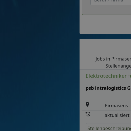
Jobs in Pirmasen
Stellenange
Elektrotechniker 
psb intralogistics
Pirmasens
aktualisiert
Stellenbeschreibun