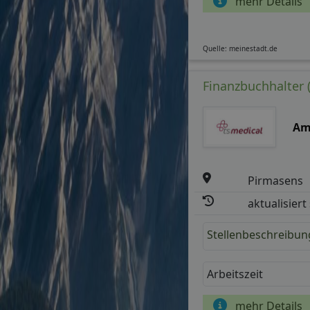
mehr Details
Quelle: meinestadt.de
Finanzbuchhalter 
Am
Pirmasens
aktualisiert
Stellenbeschreibun
Arbeitszeit
mehr Details