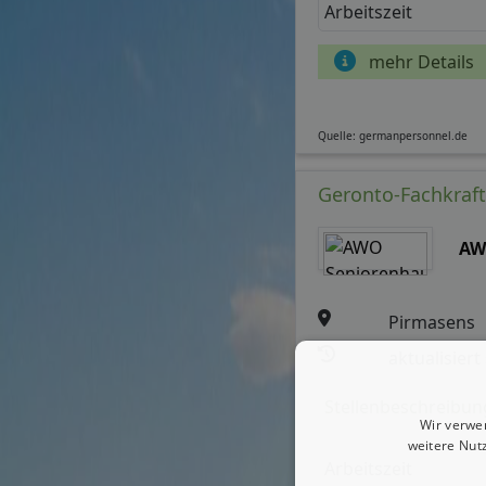
Arbeitszeit
mehr Details
Quelle: germanpersonnel.de
Geronto-Fachkraft
AW
Pirmasens
aktualisiert
Stellenbeschreibun
Wir verwe
weitere Nut
Arbeitszeit