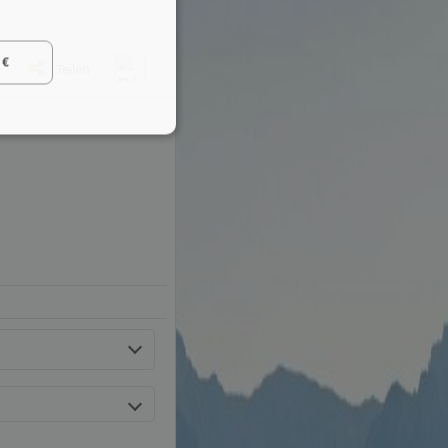
 €
Teilen