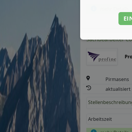
mehr Details
EI
Sachbearbeiter Col
Pr
Pirmasens
aktualisiert
Stellenbeschreibun
Arbeitszeit