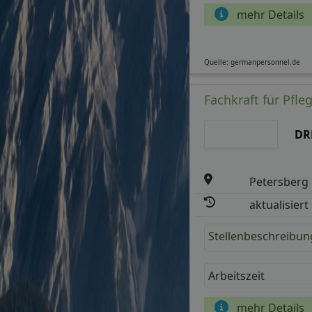
mehr Details
Quelle: germanpersonnel.de
Fachkraft für Pfl
DR
Petersberg
aktualisiert
Stellenbeschreibun
Arbeitszeit
mehr Details