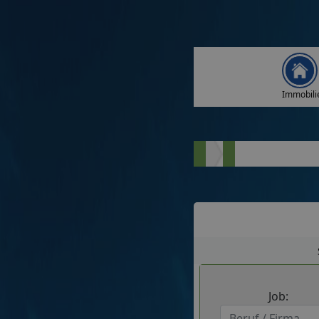
Immobili
Job: