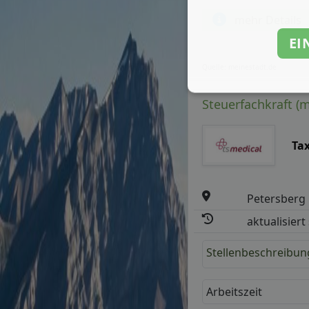
mehr Details
EI
Quelle: meinestadt.de
Steuerfachkraft (
Ta
Petersberg
aktualisiert
Stellenbeschreibun
Arbeitszeit