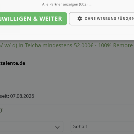
Alle Partner anzeigen
(602) →
NWILLIGEN & WEITER
OHNE WERBUNG FÜR 2,99
m/ w/ d) in Teicha mindestens 52.000€ - 100% Remote
xtalente.de
 seit: 07.08.2026
g:
Gehalt