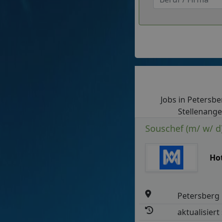
Jobs in Petersber
Stellenange
Souschef (m/ w/ d
Ho
Petersberg
aktualisiert