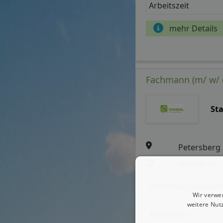
Arbeitszeit
mehr Details
Fachmann (m/ w/ 
St
Petersberg
aktualisiert
Stellenbeschreibun
Wir verwe
weitere Nut
Arbeitszeit