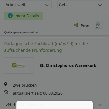
Arbeitszeit
Gehalt
mehr Details
Teilen
Quelle: germanpersonnel.de
Pädagogische Fachkraft (m/ w/ d) für die
aufsuchende Frühförderung
St. Christophorus Warenkorb
Zweibrücken
aktualisiert seit: 06.08.2026
Stellenbeschreibung: