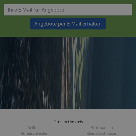
Angebote per E-Mail erhalten
Orte im Umkreis
Dellfeld
Walshausen
Höheischweiler
Kleinsteinhausen