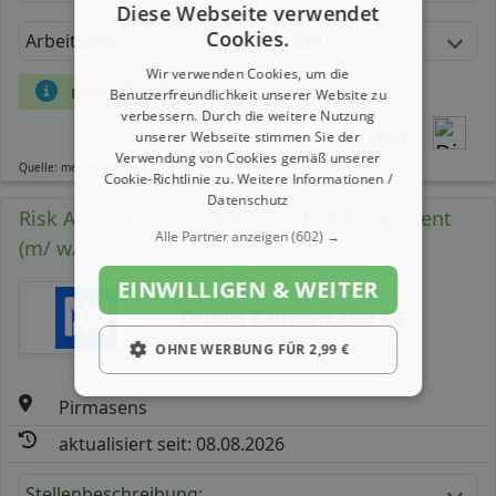
Diese Webseite verwendet
Cookies.
Arbeitszeit
Gehalt
Wir verwenden Cookies, um die
mehr Details
Benutzerfreundlichkeit unserer Website zu
verbessern. Durch die weitere Nutzung
Teilen
unserer Webseite stimmen Sie der
Verwendung von Cookies gemäß unserer
Quelle: meinestadt.de
Cookie-Richtlinie zu.
Weitere Informationen /
Datenschutz
Risk Analyst für das Adressrisikomanagement
Alle Partner anzeigen
(602) →
(m/ w/ d)...
EINWILLIGEN & WEITER
Debeka Bausparkasse AG
OHNE WERBUNG FÜR 2,99 €
Pirmasens
aktualisiert seit: 08.08.2026
Stellenbeschreibung: