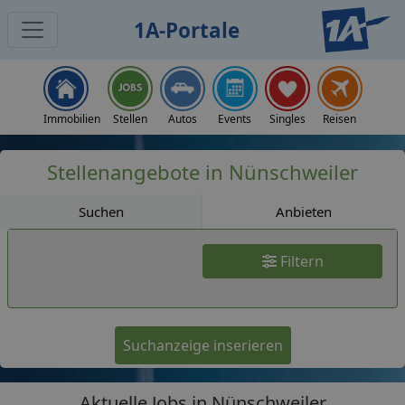
1A-Portale
Jobs
Immobilien
Stellen
Autos
Events
Singles
Reisen
Stellenangebote in Nünschweiler
Suchen
Anbieten
Filtern
Suchanzeige inserieren
Aktuelle Jobs in Nünschweiler