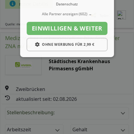
mehr Details
Datenschutz
Alle Partner anzeigen
(602) →
Teilen
Quelle: meinestadt.de
EINWILLIGEN & WEITER
Medizinscher Fachangestellter bzw.Arzthelfer
OHNE WERBUNG FÜR 2,99 €
ZNA m/ w/ d
Städtisches Krankenhaus
Pirmasens gGmbH
Zweibrücken
aktualisiert seit: 02.08.2026
Stellenbeschreibung:
Arbeitszeit
Gehalt