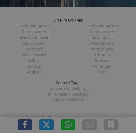
Orte im Umkreis
Großsteinhausen
Großsteinhausen
Dietrichingen
Dietrichingen
Kleinsteinhausen
Bottenbach
Mauschbach
Walshausen
Hornbach
Althornbach
Nünschweiler
Kröppen
Dellfeld
Schweix
Contwig
Vinningen
Trulben
Hilst
Weitere Tipps
Konzerte Riedelberg
Immobilien Riedelberg
Singles Riedelberg
Folge uns auf: