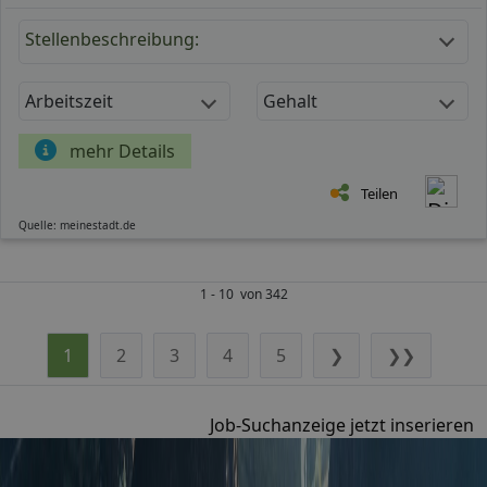
Stellenbeschreibung:
Arbeitszeit
Gehalt
mehr Details
Teilen
Quelle: meinestadt.de
1 - 10 von 342
1
2
3
4
5
❯
❯❯
Job-Suchanzeige jetzt inserieren