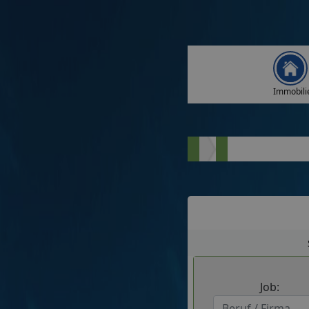
Immobili
Job: