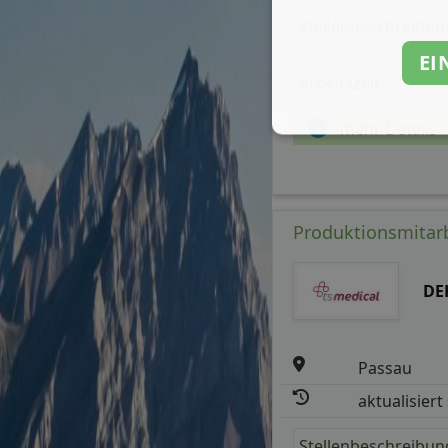
Stellenbeschreibun
EI
Arbeitszeit
mehr Details
Produktionsmitarb
DE
Passau
aktualisiert
Stellenbeschreibun