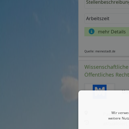
Stellenbeschreibun
Arbeitszeit
mehr Details
Quelle: meinestadt.de
Wissenschaftliche 
Öffentliches Rech
Un
Wir verwe
Passau
weitere Nut
aktualisiert