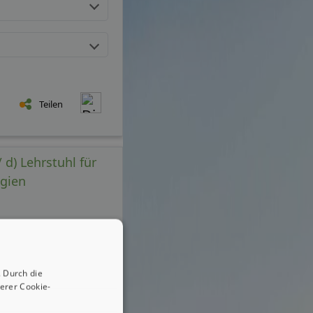
Teilen
 d) Lehrstuhl für
ogien
 Durch die
erer Cookie-