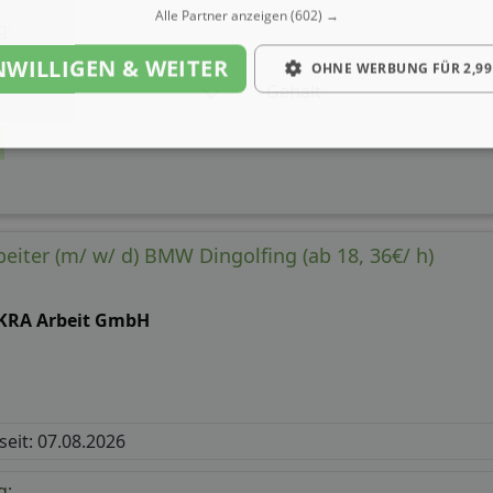
Alle Partner anzeigen
(602) →
g:
NWILLIGEN & WEITER
OHNE WERBUNG FÜR 2,99
Gehalt
eiter (m/ w/ d) BMW Dingolfing (ab 18, 36€/ h)
KRA Arbeit GmbH
 seit: 07.08.2026
g: