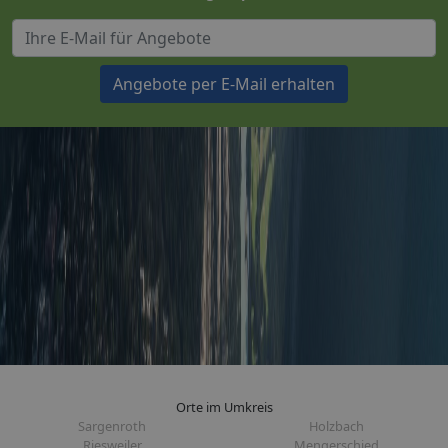
Angebote per E-Mail erhalten
Orte im Umkreis
Sargenroth
Holzbach
Riesweiler
Mengerschied