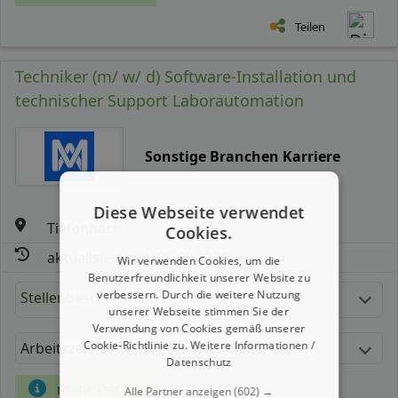
Teilen
Techniker (m/ w/ d) Software-Installation und
technischer Support Laborautomation
Sonstige Branchen Karriere
Diese Webseite verwendet
Tiefenbach
Cookies.
aktualisiert seit: 05.08.2026
Wir verwenden Cookies, um die
Benutzerfreundlichkeit unserer Website zu
verbessern. Durch die weitere Nutzung
Stellenbeschreibung:
unserer Webseite stimmen Sie der
Verwendung von Cookies gemäß unserer
Cookie-Richtlinie zu.
Weitere Informationen /
Arbeitszeit
Gehalt
Datenschutz
mehr Details
Alle Partner anzeigen
(602) →