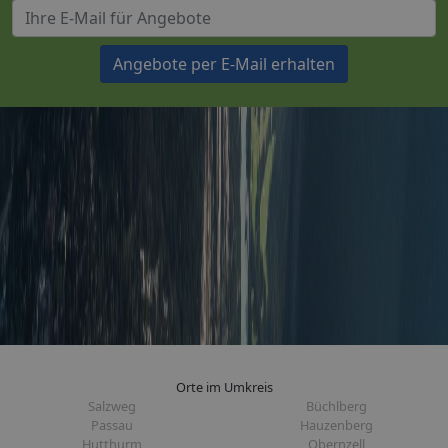
Angebote per E-Mail erhalten
Orte im Umkreis
Salzweg
Büchlberg
Passau
Hauzenberg
Hutthurm
Obernzell