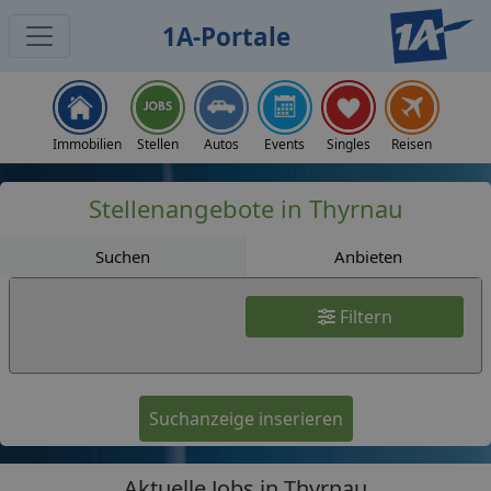
1A-Portale
Jobs
Immobilien
Stellen
Autos
Events
Singles
Reisen
Stellenangebote in Thyrnau
Suchen
Anbieten
Filtern
Suchanzeige inserieren
Aktuelle Jobs in Thyrnau