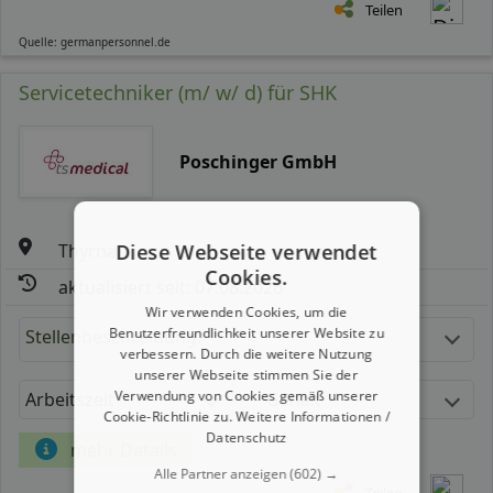
Teilen
Quelle: germanpersonnel.de
Servicetechniker (m/ w/ d) für SHK
Poschinger GmbH
Thyrnau
Diese Webseite verwendet
Cookies.
aktualisiert seit: 07.08.2026
Wir verwenden Cookies, um die
Benutzerfreundlichkeit unserer Website zu
Stellenbeschreibung:
verbessern. Durch die weitere Nutzung
unserer Webseite stimmen Sie der
Verwendung von Cookies gemäß unserer
Arbeitszeit
Gehalt
Cookie-Richtlinie zu.
Weitere Informationen /
Datenschutz
mehr Details
Alle Partner anzeigen
(602) →
Teilen