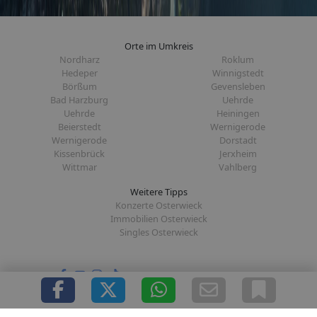
Orte im Umkreis
Nordharz
Roklum
Hedeper
Winnigstedt
Börßum
Gevensleben
Bad Harzburg
Uehrde
Uehrde
Heiningen
Beierstedt
Wernigerode
Wernigerode
Dorstadt
Kissenbrück
Jerxheim
Wittmar
Vahlberg
Weitere Tipps
Konzerte Osterwieck
Immobilien Osterwieck
Singles Osterwieck
Folge uns auf: