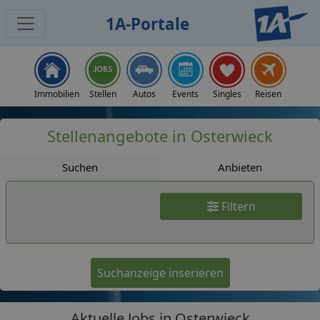
1A-Portale
Jobs
Immobilien
Stellen
Autos
Events
Singles
Reisen
Stellenangebote in Osterwieck
Suchen
Anbieten
Filtern
Suchanzeige inserieren
Aktuelle Jobs in Osterwieck