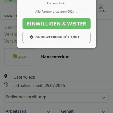
Datenschutz
Teilen
Alle Partner anzeigen
(602) →
Quelle: meinestadt.de
EINWILLIGEN & WEITER
Geschäftsstellenleiter (m/ w/ d)
Versicherungsvertrieb bei HanseMerkur
OHNE WERBUNG FÜR 2,99 €
Versicherungsgruppe Jobportal
Hansemerkur
Osterwieck
aktualisiert seit: 25.07.2026
Stellenbeschreibung:
Arbeitszeit
Gehalt