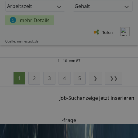
Arbeitszeit
Gehalt
mehr Details
Teilen
Quelle: meinestadt.de
1 - 10 von 87
1
2
3
4
5
❯
❯❯
Job-Suchanzeige jetzt inserieren
-frage