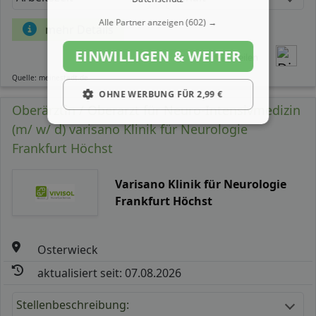
Alle Partner anzeigen
(602) →
mehr Details
EINWILLIGEN & WEITER
Teilen
Quelle: meinestadt.de
OHNE WERBUNG FÜR 2,99 €
Oberärztin / Oberarzt für Neuro-Intensivmedizin
(m/ w/ d) varisano Klinik für Neurologie
Frankfurt Höchst
Varisano Klinik für Neurologie
Frankfurt Höchst
Osterwieck
aktualisiert seit: 07.08.2026
Stellenbeschreibung: