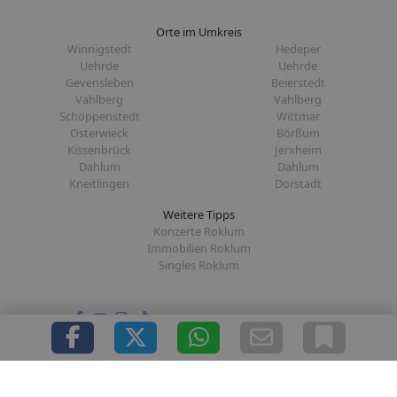
Orte im Umkreis
Winnigstedt
Hedeper
Uehrde
Uehrde
Gevensleben
Beierstedt
Vahlberg
Vahlberg
Schöppenstedt
Wittmar
Osterwieck
Börßum
Kissenbrück
Jerxheim
Dahlum
Dahlum
Kneitlingen
Dorstadt
Weitere Tipps
Konzerte Roklum
Immobilien Roklum
Singles Roklum
Folge uns auf:
|
|
|
|
Über uns
Presse
Redaktion
Datenschutz
Impressum