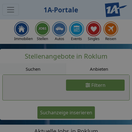
1A-Portale
Jobs
Immobilien
Stellen
Autos
Events
Singles
Reisen
Stellenangebote in Roklum
Suchen
Anbieten
Filtern
Suchanzeige inserieren
Aktuelle Jobs in Roklum