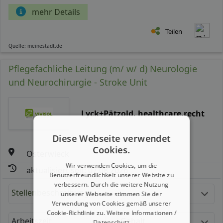
mehr Details
Teilen
Quelle: meinestadt.de
Pflegefachliche Leitung (m/ w/ d) Neurologie
und Neurochirurgie - Stroke Unit
Lyck+Pätzold. healthcare.recht
Diese Webseite verwendet
Cookies.
Osterwieck
Wir verwenden Cookies, um die
aktualisiert seit: 07.08.2026
Benutzerfreundlichkeit unserer Website zu
verbessern. Durch die weitere Nutzung
Stellenbeschreibung:
unserer Webseite stimmen Sie der
Verwendung von Cookies gemäß unserer
Cookie-Richtlinie zu.
Weitere Informationen /
Arbeitszeit
Gehalt
Datenschutz