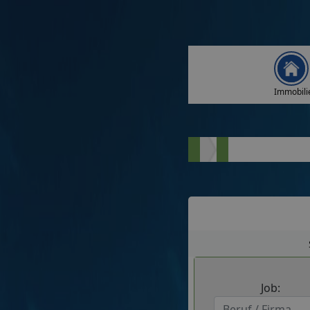
Immobili
Job: