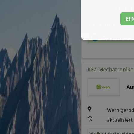
Stellenbeschreibun
EI
Arbeitszeit
mehr Details
KFZ-Mechatroniker
Au
Wernigero
aktualisiert
Stellenbeschreibun