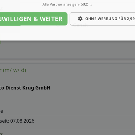
Alle Partner anzeigen
(602) →
g:
NWILLIGEN & WEITER
OHNE WERBUNG FÜR 2,99
Gehalt
 (m/ w/ d)
to Dienst Krug GmbH
de
 seit: 07.08.2026
g: