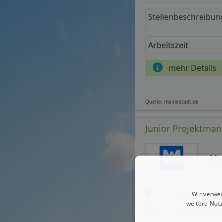
Stellenbeschreibun
Arbeitszeit
mehr Details
Quelle: meinestadt.de
Junior Projektman
Ma
Wir verwe
Osterwieck
weitere Nut
aktualisiert