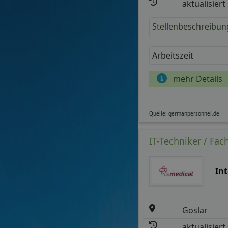
aktualisiert
Stellenbeschreibun
Arbeitszeit
mehr Details
Quelle: germanpersonnel.de
IT-Techniker / Fac
In
Goslar
aktualisiert