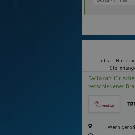
Jobs in Nordharz
Stellenang
Fachkraft für Arb
verschiedener Br
TR
Wernigero