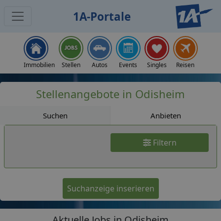
1A-Portale
Jobs
Immobilien
Stellen
Autos
Events
Singles
Reisen
Stellenangebote in Odisheim
Suchen
Anbieten
Filtern
Suchanzeige inserieren
Aktuelle Jobs in Odisheim