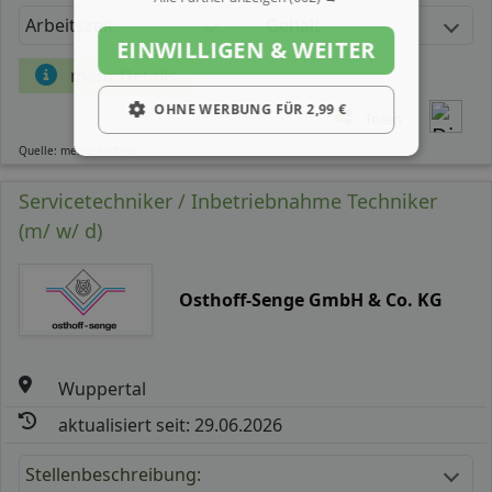
Arbeitszeit
Gehalt
EINWILLIGEN & WEITER
mehr Details
OHNE WERBUNG FÜR 2,99 €
Teilen
Quelle: meinestadt.de
Servicetechniker / Inbetriebnahme Techniker
(m/ w/ d)
Osthoff-Senge GmbH & Co. KG
Wuppertal
aktualisiert seit: 29.06.2026
Stellenbeschreibung: