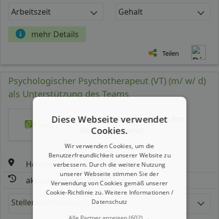
Arbeitszeit
Gehalt
mehr Details
Teilen
Psychologischer Psychotherapeut (VT) (m/ w/ d)
als Unterstützung des Teams
Diese Webseite verwendet
Weiterbildungsinstitut Am
Cookies.
Ostebogen (wio)
Wir verwenden Cookies, um die
Benutzerfreundlichkeit unserer Website zu
Hemmoor
verbessern. Durch die weitere Nutzung
unserer Webseite stimmen Sie der
aktualisiert seit: 05.08.2026
Verwendung von Cookies gemäß unserer
Cookie-Richtlinie zu.
Weitere Informationen /
Stellenbeschreibung:
Datenschutz
Alle Partner anzeigen
(602) →