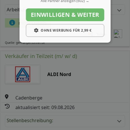
Alle Partner anzeigen
(602) →
Arbeitszeit
Gehalt
EINWILLIGEN & WEITER
mehr Details
OHNE WERBUNG FÜR 2,99 €
Teilen
Quelle: germanpersonnel.de
Verkäufer in Teilzeit (m/ w/ d)
ALDI Nord
Cadenberge
aktualisiert seit: 09.08.2026
Stellenbeschreibung: