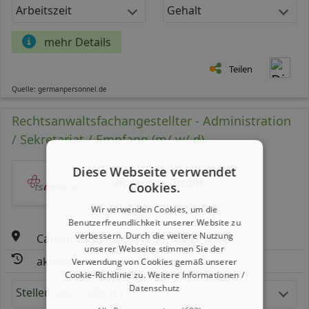
Arbeitszeit
Gehalt
mehr Details
Teilen
Quelle: germanpersonnel.de
Rechtsanwaltsfachangestellter - Administration
/ Sekretariat / Empfang (m/ w/ d)
Diese Webseite verwendet
Workwise GmbH
Cookies.
Wir verwenden Cookies, um die
Benutzerfreundlichkeit unserer Website zu
verbessern. Durch die weitere Nutzung
Cadenberge
unserer Webseite stimmen Sie der
aktualisiert seit: 09.08.2026
Verwendung von Cookies gemäß unserer
Cookie-Richtlinie zu.
Weitere Informationen /
Datenschutz
Stellenbeschreibung: