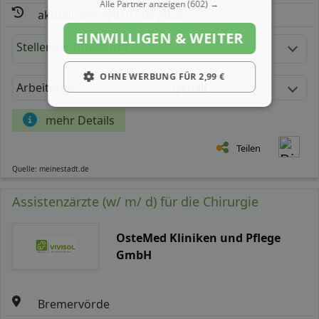
Alle Partner anzeigen
(602) →
aktualisiert seit: 07.08.2026
EINWILLIGEN & WEITER
Stellenbeschreibung:
OHNE WERBUNG FÜR 2,99 €
Arbeitszeit
Gehalt
mehr Details
Teilen
Quelle: meinestadt.de
Assistenzärzte (w/ m/ d) für die Chirurgie
OsteMed Kliniken und Pflege
GmbH
Bremervörde