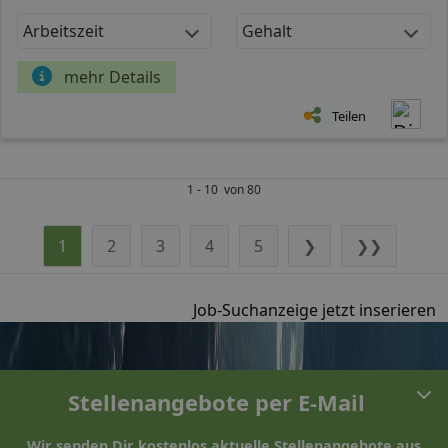
Arbeitszeit
Gehalt
mehr Details
Teilen
1 - 10 von 80
1
2
3
4
5
❯
❯❯
Job-Suchanzeige jetzt inserieren
Stellenangebote per E-Mail
Wir senden Dir kostenlos aktuelle Stellenangebote aus