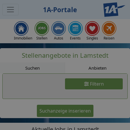
1A-Portale
Jobs
Immobilien
Stellen
Autos
Events
Singles
Reisen
Stellenangebote in Lamstedt
Suchen
Anbieten
Filtern
Suchanzeige inserieren
Aktuelle Jobs in Lamstedt