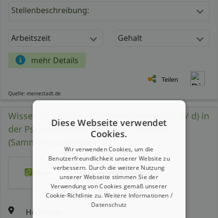
Stellenbeschreibung:
Arbeitszeit
Gehalt
mehr Details
Teilen
Quelle: meinestadt.de
Wissenschaftliche Mitarbeiter*innen (m/ w/ d) in
Diese Webseite verwendet
der Psychotherapie-Ambulanz (PAdUB)
Cookies.
(Sammelausschreibung)
Wir verwenden Cookies, um die
Benutzerfreundlichkeit unserer Website zu
verbessern. Durch die weitere Nutzung
Universität Bielefeld
unserer Webseite stimmen Sie der
Verwendung von Cookies gemäß unserer
Cookie-Richtlinie zu.
Weitere Informationen /
Datenschutz
Hemmoor