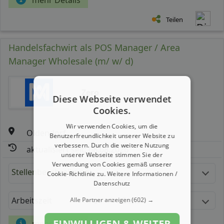
Teilen
Handelsfachwirt als POS Manager / Area
Manager Wholesale (m/ w/ d)
Zero
Diese Webseite verwendet
Cookies.
Wir verwenden Cookies, um die
Oldendorf
Benutzerfreundlichkeit unserer Website zu
verbessern. Durch die weitere Nutzung
aktualisiert seit: 08.08.2026
unserer Webseite stimmen Sie der
Verwendung von Cookies gemäß unserer
Stellenbeschreibung:
Cookie-Richtlinie zu.
Weitere Informationen /
Datenschutz
Arbeitszeit
Gehalt
Alle Partner anzeigen
(602) →
EINWILLIGEN & WEITER
mehr Details