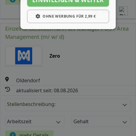
Teilen
OHNE WERBUNG FÜR 2,99 €
Einzelhandelskaufmann als Manager POS / Area
Management (m/ w/ d)
Zero
Oldendorf
aktualisiert seit: 08.08.2026
Stellenbeschreibung:
Arbeitszeit
Gehalt
mehr Details