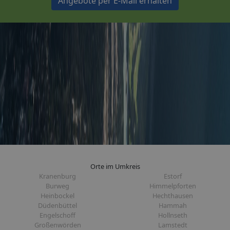
Angebote per E-Mail erhalten
Orte im Umkreis
Kranenburg
Estorf
Burweg
Himmelpforten
Heinbockel
Hechthausen
Düdenbüttel
Hammah
Engelschoff
Hollnseth
Großenwörden
Lamstedt