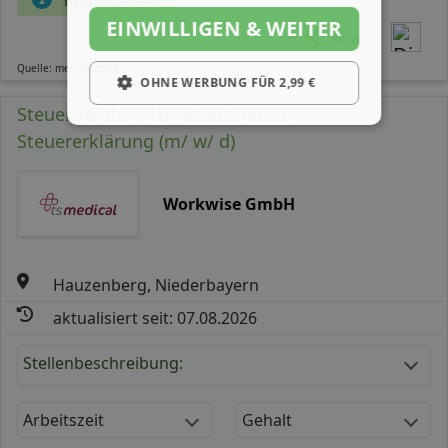
EINWILLIGEN & WEITER
Teilen
Quelle: meinestadt.de
OHNE WERBUNG FÜR 2,99 €
Steuerberater - Jahresabschluss /
Steuererklärung (m/ w/ d)
Workwise GmbH
Hauzenberg, Niederbayern
aktualisiert seit: 07.08.2026
Stellenbeschreibung:
Arbeitszeit
Gehalt