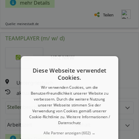
mehr Details
Teilen
Quelle: meinestadt.de
TEAMPLAYER (m/ w/ d)
HDZ NRW
Diese Webseite verwendet
Cookies.
Untergriesbach
Wir verwenden Cookies, um die
aktualisiert seit: 06.08.2026
Benutzerfreundlichkeit unserer Website zu
verbessern. Durch die weitere Nutzung
unserer Webseite stimmen Sie der
Stellenbeschreibung:
Verwendung von Cookies gemäß unserer
Cookie-Richtlinie zu.
Weitere Informationen /
Datenschutz
Arbeitszeit
Gehalt
Alle Partner anzeigen
(602) →
mehr Details