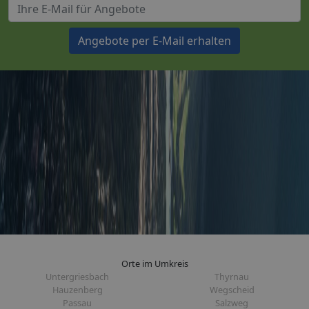
Angebote per E-Mail erhalten
Orte im Umkreis
Untergriesbach
Thyrnau
Hauzenberg
Wegscheid
Passau
Salzweg