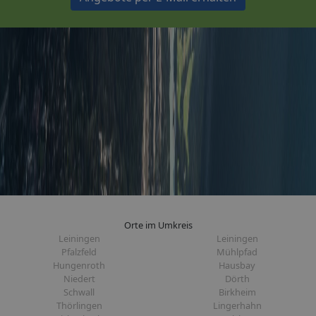
Orte im Umkreis
Leiningen
Leiningen
Pfalzfeld
Mühlpfad
Hungenroth
Hausbay
Niedert
Dörth
Schwall
Birkheim
Thörlingen
Lingerhahn