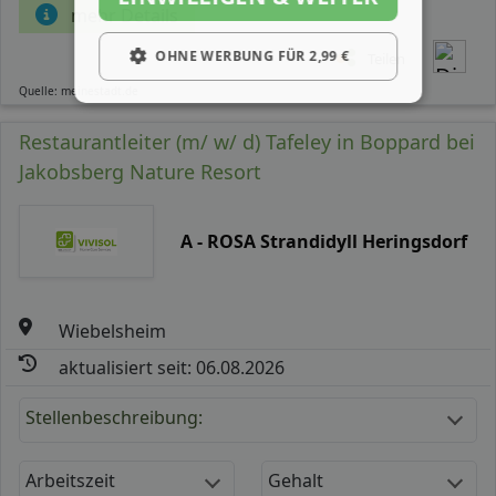
mehr Details
OHNE WERBUNG FÜR 2,99 €
Teilen
Quelle: meinestadt.de
Restaurantleiter (m/ w/ d) Tafeley in Boppard bei
Jakobsberg Nature Resort
A - ROSA Strandidyll Heringsdorf
Wiebelsheim
aktualisiert seit: 06.08.2026
Stellenbeschreibung:
Arbeitszeit
Gehalt