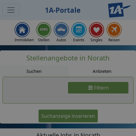
1A-Portale
Jobs
Immobilien
Stellen
Autos
Events
Singles
Reisen
Stellenangebote in Norath
Suchen
Anbieten
Filtern
Suchanzeige inserieren
Aktuelle Jobs in Norath