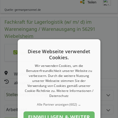
Teilen
Quelle: germanpersonnel.de
Fachkraft für Lagerlogistik (w/ m/ d) im
Wareneingang / Warenausgang in 56291
Wiebelsheim
Diese Webseite verwendet
Sander
Cookies.
Wir verwenden Cookies, um die
Benutzerfreundlichkeit unserer Website zu
Wiebelsheim
verbessern. Durch die weitere Nutzung
unserer Webseite stimmen Sie der
aktualisiert seit: 02.08.2026
Verwendung von Cookies gemäß unserer
Cookie-Richtlinie zu.
Weitere Informationen /
Stellenbeschreibung:
Datenschutz
Alle Partner anzeigen
(602) →
Arbeitszeit
Gehalt
EINWILLIGEN & WEITER