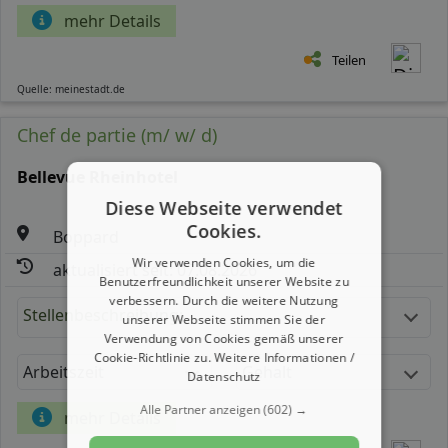
mehr Details
Teilen
Quelle: meinestadt.de
Chef de partie (m/ w/ d)
Bellevue Rheinhotel
Diese Webseite verwendet
Cookies.
Boppard
Wir verwenden Cookies, um die
aktualisiert seit: 07.08.2026
Benutzerfreundlichkeit unserer Website zu
verbessern. Durch die weitere Nutzung
Stellenbeschreibung:
unserer Webseite stimmen Sie der
Verwendung von Cookies gemäß unserer
Cookie-Richtlinie zu.
Weitere Informationen /
Arbeitszeit
Gehalt
Datenschutz
Alle Partner anzeigen
(602) →
mehr Details