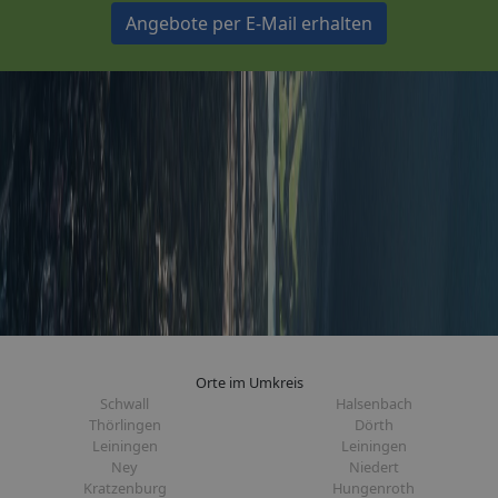
Angebote per E-Mail erhalten
Orte im Umkreis
Schwall
Halsenbach
Thörlingen
Dörth
Leiningen
Leiningen
Ney
Niedert
Kratzenburg
Hungenroth