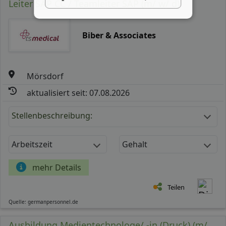
Leiter SAP CC / Teamleiter SAP (m/ w/ d)
Biber & Associates
Mörsdorf
aktualisiert seit: 07.08.2026
Stellenbeschreibung:
Arbeitszeit
Gehalt
mehr Details
Teilen
Quelle: germanpersonnel.de
Ausbildung Medientechnologe/ -in (Druck) (m/