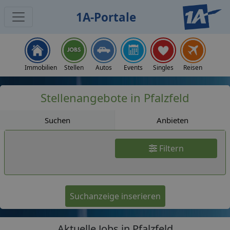
1A-Portale
Jobs
Immobilien
Stellen
Autos
Events
Singles
Reisen
Stellenangebote in Pfalzfeld
Suchen
Anbieten
Filtern
Suchanzeige inserieren
Aktuelle Jobs in Pfalzfeld