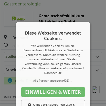
Gastroenterologie
Gemeinschaftsklinikum
Mittelrhein gGmbH
Diese Webseite verwendet
Boppard
Cookies.
aktualisiert seit: 06.08.2026
Wir verwenden Cookies, um die
Benutzerfreundlichkeit unserer Website zu
verbessern. Durch die weitere Nutzung
Stellenbeschreibung:
unserer Webseite stimmen Sie der
Verwendung von Cookies gemäß unserer
Cookie-Richtlinie zu.
Weitere Informationen /
Arbeitszeit
Gehalt
Datenschutz
mehr Details
Alle Partner anzeigen
(602) →
Teilen
EINWILLIGEN & WEITER
Quelle: meinestadt.de
OHNE WERBUNG FÜR 2,99 €