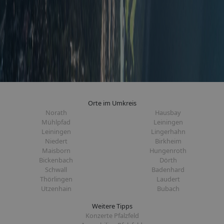
Orte im Umkreis
Norath
Hausbay
Mühlpfad
Leiningen
Leiningen
Lingerhahn
Niedert
Birkheim
Maisborn
Hungenroth
Bickenbach
Dörth
Schwall
Badenhard
Thörlingen
Laudert
Utzenhain
Bubach
Weitere Tipps
Konzerte Pfalzfeld