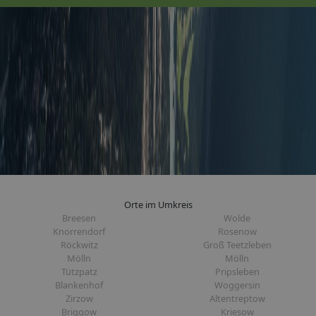
Orte im Umkreis
Breesen
Wolde
Knorrendorf
Rosenow
Röckwitz
Groß Teetzleben
Mölln
Mölln
Tützpatz
Pripsleben
Blankenhof
Woggersin
Zirzow
Altentreptow
Briggow
Kriesow