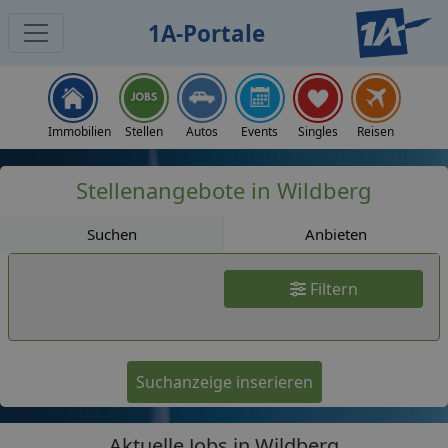
1A-Portale
Jobs
Immobilien
Stellen
Autos
Events
Singles
Reisen
Stellenangebote in Wildberg
Suchen
Anbieten
Filtern
Suchanzeige inserieren
Aktuelle Jobs in Wildberg