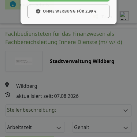
mehr Details
OHNE WERBUNG FÜR 2,99 €
Teilen
Fachbediensteten für das Finanzwesen als
Fachbereichsleitung Innere Dienste (m/ w/ d)
Stadtverwaltung Wildberg
Wildberg
aktualisiert seit: 07.08.2026
Stellenbeschreibung:
Arbeitszeit
Gehalt