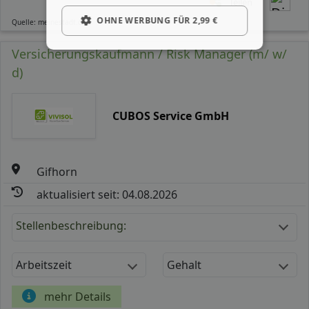
Teilen
OHNE WERBUNG FÜR 2,99 €
Quelle: meinestadt.de
Versicherungskaufmann / Risk Manager (m/ w/
d)
CUBOS Service GmbH
Gifhorn
aktualisiert seit: 04.08.2026
Stellenbeschreibung:
Arbeitszeit
Gehalt
mehr Details