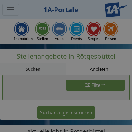
1A-Portale
Jobs
Immobilien
Stellen
Autos
Events
Singles
Reisen
Stellenangebote in Rötgesbüttel
Suchen
Anbieten
Filtern
Suchanzeige inserieren
Aktuelle Jobs in Rötgesbüttel