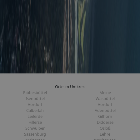
Orte im Umkreis
Ribbesbüttel
Meine
Isenbüttel
Wasbüttel
Vordorf
Vordorf
Calberlah
Adenbüttel
Leiferde
Gifhorn
Hillerse
Didderse
Schwülper
Osloß
Sassenburg
Lehre