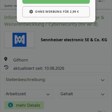
Quelle: meinestadt.de
OHNE WERBUNG FÜR 2,99 €
Informatiker als Regulatory Manager - Pflege &
Weiterentwicklung / Cybersecurity (m/ w/ d)
Sennheiser electronic SE & Co. KG
Gifhorn
aktualisiert seit: 10.08.2026
Stellenbeschreibung:
Arbeitszeit
Gehalt
mehr Details