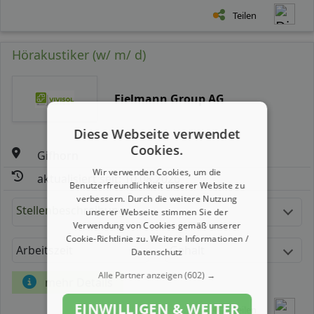
Teilen
Hörakustiker (w/ m/ d)
Fielmann Group AG
Diese Webseite verwendet
Cookies.
Gifhorn
Wir verwenden Cookies, um die
aktualisiert seit: 10.08.2026
Benutzerfreundlichkeit unserer Website zu
verbessern. Durch die weitere Nutzung
Stellenbeschreibung:
unserer Webseite stimmen Sie der
Verwendung von Cookies gemäß unserer
Cookie-Richtlinie zu.
Weitere Informationen /
Arbeitszeit
Gehalt
Datenschutz
Alle Partner anzeigen
(602) →
mehr Details
EINWILLIGEN & WEITER
Teilen