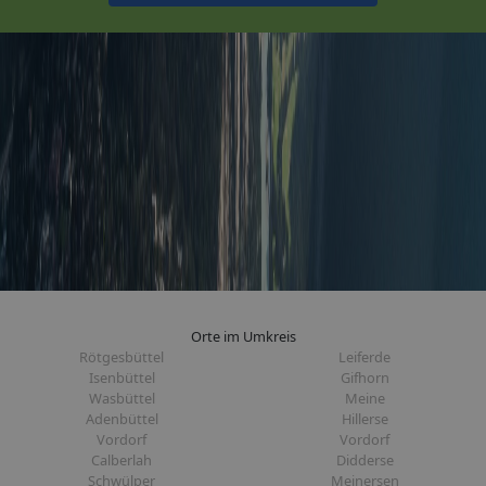
Orte im Umkreis
Rötgesbüttel
Leiferde
Isenbüttel
Gifhorn
Wasbüttel
Meine
Adenbüttel
Hillerse
Vordorf
Vordorf
Calberlah
Didderse
Schwülper
Meinersen