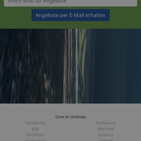
Angebote per E-Mail erhalten
Orte im Umkreis
Ratzeburg
Ratzeburg
Bäk
Mechow
Buchholz
Einhaus
Harmsdorf
Ziethen