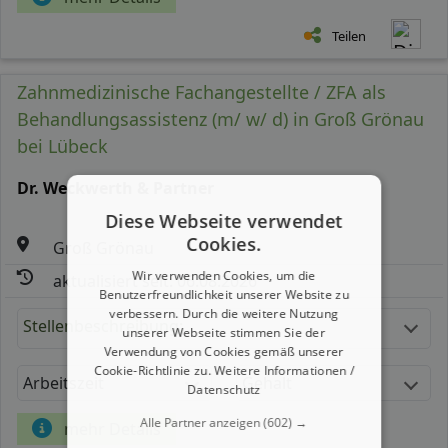
Teilen
Zahnmedizinische Fachangestellte / ZFA als
Behandlungsassistenz (m/ w/ d) in Groß Grönau
bei Lübeck
Dr. Weckwerth & Partner
Diese Webseite verwendet
Cookies.
Groß Grönau
Wir verwenden Cookies, um die
aktualisiert seit: 06.08.2026
Benutzerfreundlichkeit unserer Website zu
verbessern. Durch die weitere Nutzung
Stellenbeschreibung:
unserer Webseite stimmen Sie der
Verwendung von Cookies gemäß unserer
Cookie-Richtlinie zu.
Weitere Informationen /
Arbeitszeit
Gehalt
Datenschutz
Alle Partner anzeigen
(602) →
mehr Details