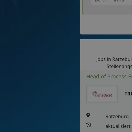
Jobs in Ratzebur
Stellenange
Head of Process E
TR
Ratzeburg
aktualisiert