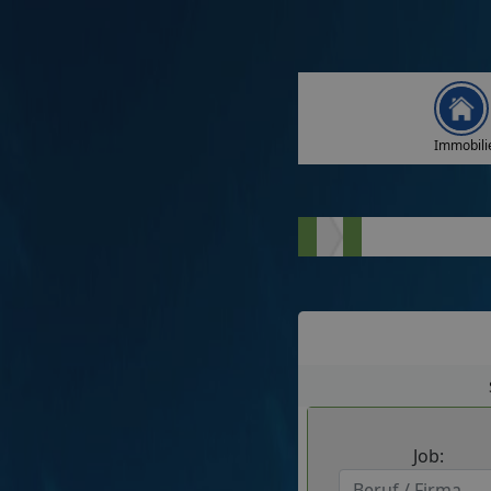
Immobili
Job: