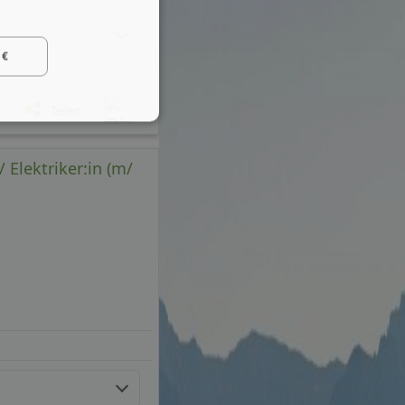
 €
Teilen
Elektriker:in (m/