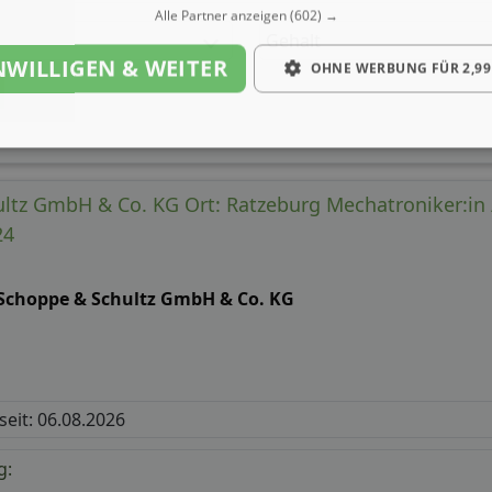
Alle Partner anzeigen
(602) →
Gehalt
NWILLIGEN & WEITER
OHNE WERBUNG FÜR 2,99
ltz GmbH & Co. KG Ort: Ratzeburg Mechatroniker:in / 
24
 Schoppe & Schultz GmbH & Co. KG
 seit: 06.08.2026
g: