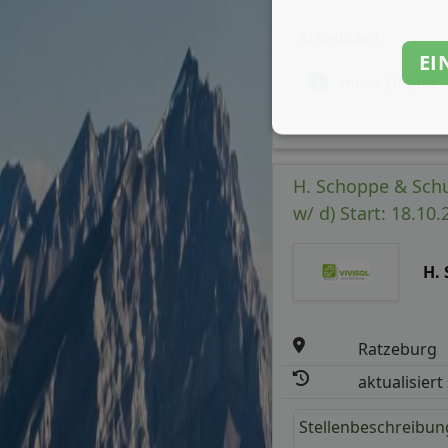
Arbeitszeit
EI
mehr Details
H. Schoppe & Schu
w/ d) Start: 18.10.
H.
Ratzeburg
aktualisiert
Stellenbeschreibun