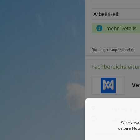
Arbeitszeit
mehr Details
Quelle: germanpersonnel.de
Fachbereichsleitu
Ve
Ratzeburg
aktualisiert
Wir verwe
weitere Nut
Stellenbeschreibun