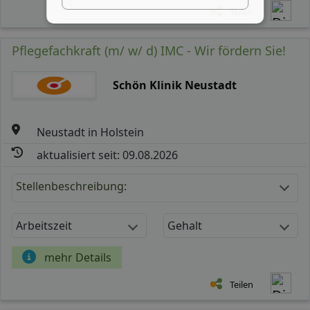
Teilen
Pflegefachkraft (m/ w/ d) IMC - Wir fördern Sie!
Schön Klinik Neustadt
Neustadt in Holstein
aktualisiert seit: 09.08.2026
Stellenbeschreibung:
Arbeitszeit
Gehalt
mehr Details
Teilen