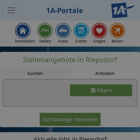
1A-Portale
Jobs
Immobilien
Stellen
Autos
Events
Singles
Reisen
Stellenangebote in Riepsdorf
Suchen
Anbieten
Filtern
Suchanzeige inserieren
Aktuelle Jobs in Riepsdorf