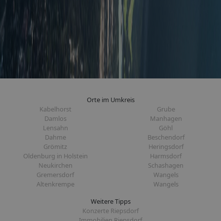
Orte im Umkreis
Kabelhorst
Grube
Damlos
Manhagen
Lensahn
Göhl
Dahme
Beschendorf
Grömitz
Heringsdorf
Oldenburg in Holstein
Harmsdorf
Neukirchen
Schashagen
Gremersdorf
Wangels
Altenkrempe
Wangels
Weitere Tipps
Konzerte Riepsdorf
Immobilien Riepsdorf