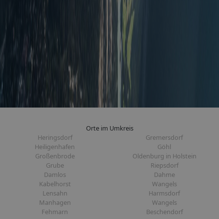
Orte im Umkreis
Heringsdorf
Gremersdorf
Heiligenhafen
Göhl
Großenbrode
Oldenburg in Holstein
Grube
Riepsdorf
Damlos
Dahme
Kabelhorst
Wangels
Lensahn
Harmsdorf
Manhagen
Wangels
Fehmarn
Beschendorf