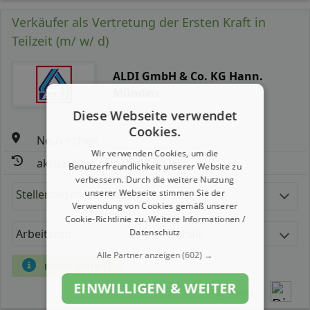
Verkäufer als Vertretung der Ersten Kraft in
Teilzeit (m/ w/ d)
ALDI GmbH & Co. KG Hann.
Münden
Diese Webseite verwendet
Cookies.
Neukirchen
Wir verwenden Cookies, um die
aktualisiert seit: 08.08.2026
Benutzerfreundlichkeit unserer Website zu
verbessern. Durch die weitere Nutzung
unserer Webseite stimmen Sie der
Stellenbeschreibung:
Verwendung von Cookies gemäß unserer
Cookie-Richtlinie zu.
Weitere Informationen /
Datenschutz
Arbeitszeit
Gehalt
Alle Partner anzeigen
(602) →
mehr Details
EINWILLIGEN & WEITER
Teilen