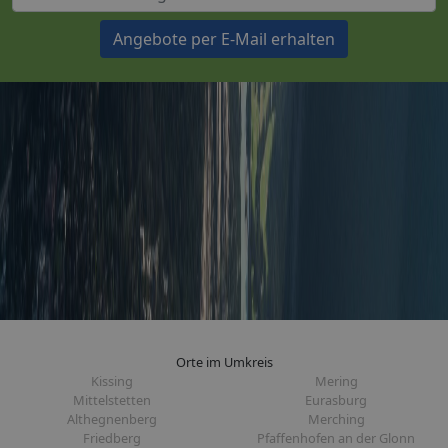
Angebote per E-Mail erhalten
Orte im Umkreis
Kissing
Mering
Mittelstetten
Eurasburg
Althegnenberg
Merching
Friedberg
Pfaffenhofen an der Glonn