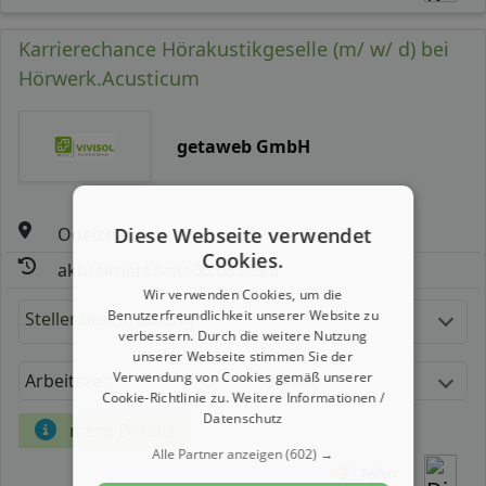
Karrierechance Hörakustikgeselle (m/ w/ d) bei
Hörwerk.Acusticum
getaweb GmbH
Diese Webseite verwendet
Odelzhausen
Cookies.
aktualisiert seit: 06.08.2026
Wir verwenden Cookies, um die
Benutzerfreundlichkeit unserer Website zu
Stellenbeschreibung:
verbessern. Durch die weitere Nutzung
unserer Webseite stimmen Sie der
Verwendung von Cookies gemäß unserer
Arbeitszeit
Gehalt
Cookie-Richtlinie zu.
Weitere Informationen /
Datenschutz
mehr Details
Alle Partner anzeigen
(602) →
Teilen