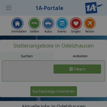
1A-Portale
Jobs
Immobilien
Stellen
Autos
Events
Singles
Reisen
Stellenangebote in Odelzhausen
Suchen
Anbieten
Filtern
Suchanzeige inserieren
Aktuelle Jobs in Odelzhausen