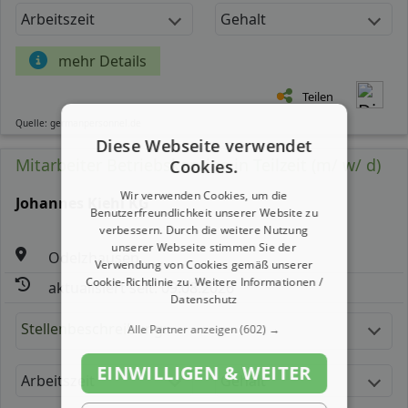
Arbeitszeit
Gehalt
mehr Details
Teilen
Quelle: germanpersonnel.de
Diese Webseite verwendet
Mitarbeiter Betriebskantine in Teilzeit (m/ w/ d)
Cookies.
Wir verwenden Cookies, um die
Johannes Kiehl KG
Benutzerfreundlichkeit unserer Website zu
verbessern. Durch die weitere Nutzung
unserer Webseite stimmen Sie der
Odelzhausen
Verwendung von Cookies gemäß unserer
Cookie-Richtlinie zu.
Weitere Informationen /
aktualisiert seit: 09.08.2026
Datenschutz
Stellenbeschreibung:
Alle Partner anzeigen
(602) →
EINWILLIGEN & WEITER
Arbeitszeit
Gehalt