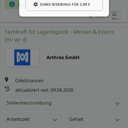
mehr Details
OHNE WERBUNG FÜR 2,99 €
Teilen
Fachkraft für Lagerlogistik - Messen & Events
(m/ w/ d)
Arthrex GmbH
Odelzhausen
aktualisiert seit: 09.08.2026
Stellenbeschreibung:
Arbeitszeit
Gehalt