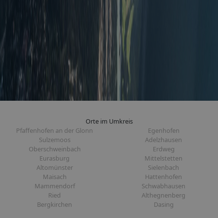
Orte im Umkreis
Pfaffenhofen an der Glonn
Egenhofen
Sulzemoos
Adelzhausen
Oberschweinbach
Erdweg
Eurasburg
Mittelstetten
Altomünster
Sielenbach
Maisach
Hattenhofen
Mammendorf
Schwabhausen
Ried
Althegnenberg
Bergkirchen
Dasing