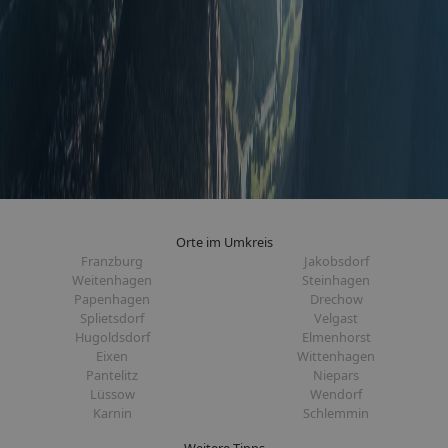
Orte im Umkreis
Franzburg
Jakobsdorf
Weitenhagen
Steinhagen
Papenhagen
Drechow
Splietsdorf
Velgast
Hugoldsdorf
Elmenhorst
Eixen
Wittenhagen
Pantelitz
Niepars
Lüssow
Wendorf
Karnin
Schlemmin
Weitere Tipps