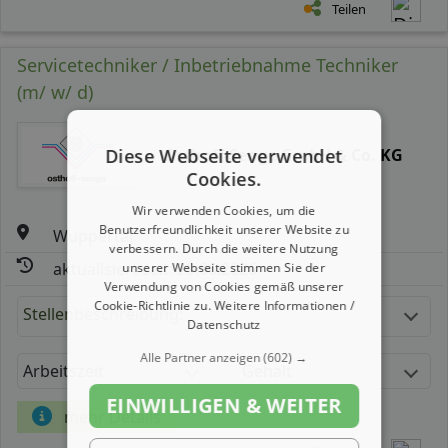
Teilen
Servicetechniker / Inbetriebnahme Techniker
(m/ w/ d)
Osthoff-Senge GmbH & Co. KG
Diese Webseite verwendet
Cookies.
Wir verwenden Cookies, um die
Benutzerfreundlichkeit unserer Website zu
Wuppertal
verbessern. Durch die weitere Nutzung
aktualisiert seit: 29.06.2026
unserer Webseite stimmen Sie der
Verwendung von Cookies gemäß unserer
Cookie-Richtlinie zu.
Weitere Informationen /
Stellenbeschreibung:
Datenschutz
Alle Partner anzeigen
(602) →
Arbeitszeit
Gehalt
EINWILLIGEN & WEITER
mehr Details