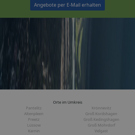
Angebote per E-Mail erhalten
Orte im Umkreis
Pantelitz
Krönnevitz
Altenpleen
Groß Kordshagen
Preetz
Groß Kedingshagen
Lüssow
Groß Mohrdorf
Karnin
Velgast