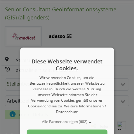
Senior Consultant Geoinformationssysteme
(GIS) (all genders)
adesso SE
Stralsund
Diese Webseite verwendet
Cookies.
aktualisiert seit: 08.08.2026
Wir verwenden Cookies, um die
Stellenbeschreibung:
Benutzerfreundlichkeit unserer Website zu
verbessern. Durch die weitere Nutzung
unserer Webseite stimmen Sie der
Arbeitszeit
Gehalt
Verwendung von Cookies gemäß unserer
Cookie-Richtlinie zu.
Weitere Informationen /
Datenschutz
mehr Details
Alle Partner anzeigen
(602) →
Teilen