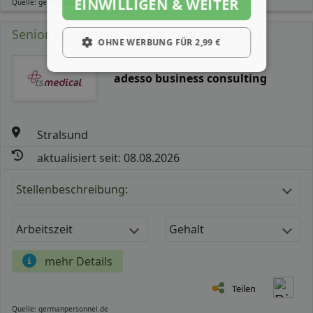
EINWILLIGEN & WEITER
Quelle: germanpersonnel.de
Senior Consultant SAP Concur (all genders)
OHNE WERBUNG FÜR 2,99 €
adesso business consulting
Stralsund
aktualisiert seit: 08.08.2026
Stellenbeschreibung:
Arbeitszeit
Gehalt
mehr Details
Teilen
Quelle: germanpersonnel.de