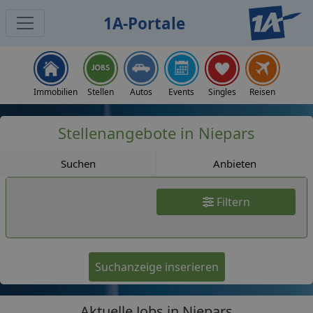
1A-Portale
Jobs
Immobilien
Stellen
Autos
Events
Singles
Reisen
Stellenangebote in Niepars
Suchen
Anbieten
Filtern
Suchanzeige inserieren
Aktuelle Jobs in Niepars