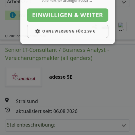
Alle Partner anzeigen
(602) →
Arbeitszeit
Gehalt
EINWILLIGEN & WEITER
mehr Details
Teilen
OHNE WERBUNG FÜR 2,99 €
Quelle: germanpersonnel.de
Senior IT-Consultant / Business Analyst -
Versicherungsmakler (all genders)
adesso SE
Stralsund
aktualisiert seit: 06.08.2026
Stellenbeschreibung: