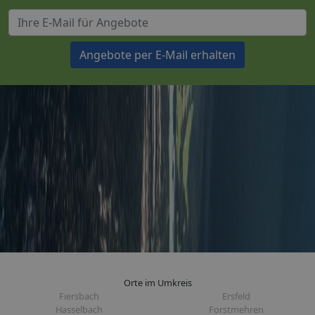
Angebote per E-Mail erhalten
Orte im Umkreis
Fiersbach
Ersfeld
Hasselbach
Forstmehren