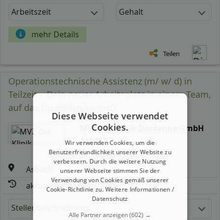
Arbeitszeit
Gehalt
mehr Details
Teilen
Operationstechnische Assistenz (m/ w/ d) in
Teilzeit – Dein neuer Arbeitsplatz in einem Team,
auf das Du zählen kannst!
Diese Webseite verwendet
Cookies.
MVZ der Klinik Dardenne GmbH
Asbach
Wir verwenden Cookies, um die
Benutzerfreundlichkeit unserer Website zu
verbessern. Durch die weitere Nutzung
Asbach
unserer Webseite stimmen Sie der
Verwendung von Cookies gemäß unserer
aktualisiert seit: 09.08.2026
Cookie-Richtlinie zu.
Weitere Informationen /
Datenschutz
Stellenbeschreibung:
Alle Partner anzeigen
(602) →