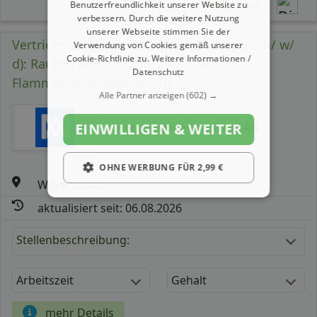
Teilen
Benutzerfreundlichkeit unserer Website zu
verbessern. Durch die weitere Nutzung
unserer Webseite stimmen Sie der
Vertriebsmitarbeiter/ Sales Professional (m/ w/
Verwendung von Cookies gemäß unserer
Cookie-Richtlinie zu.
Weitere Informationen /
d): Raumscanner - Köln, Zweibrücken,
Datenschutz
Flammersfeld;Weyerbusch
Alle Partner anzeigen
(602) →
Hottgenroth Software AG
EINWILLIGEN & WEITER
OHNE WERBUNG FÜR 2,99 €
Weyerbusch
aktualisiert seit: 06.08.2026
Stellenbeschreibung:
Arbeitszeit
Gehalt
mehr Details