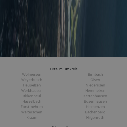
Orte im Umkreis
Wölmersen
Birnbach
Weyerbusch
Ölsen
Heupelzen
Niederirsen
Werkhausen
Hemmelzen
Birkenbeul
Kettenhausen
Hasselbach
Busenhausen
Forstmehren
Helmenzen
Walterschen
Bachenberg
Kraam
Hilgenroth