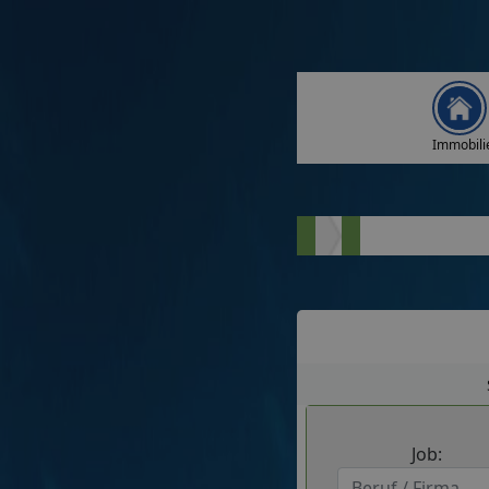
Immobili
Job: