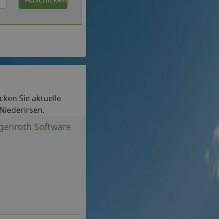
ecken Sie aktuelle
 Niederirsen.
tgenroth Software