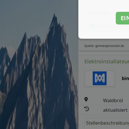
Arbeitszeit
EI
mehr Details
Quelle: germanpersonnel.de
Elektroinstallateu
bi
Waldbröl
aktualisiert
Stellenbeschreibun