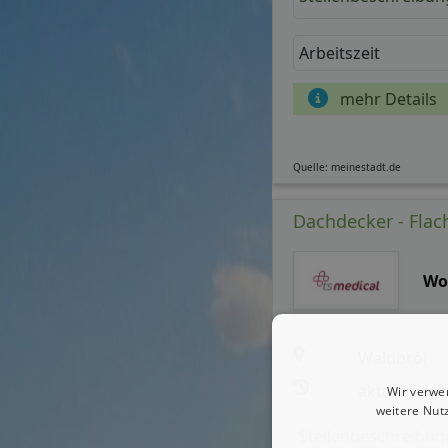
Arbeitszeit
mehr Details
Quelle: meinestadt.de
Dachdecker - Flac
Wo
Waldbröl
aktualisiert
Wir verwe
weitere Nut
Stellenbeschreibun