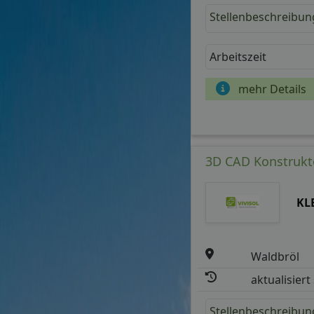
Stellenbeschreibun
Arbeitszeit
mehr Details
3D CAD Konstrukte
KL
Waldbröl
aktualisiert
Stellenbeschreibun