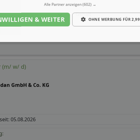
Alle Partner anzeigen
(602) →
Gehalt
NWILLIGEN & WEITER
OHNE WERBUNG FÜR 2,99
r (m/ w/ d)
ndan GmbH & Co. KG
 seit: 05.08.2026
g: