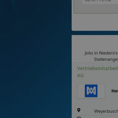
Jobs in Niederirs
Stellenangeb
Vertriebsmitarbei
AG
Ho
Weyerbusc