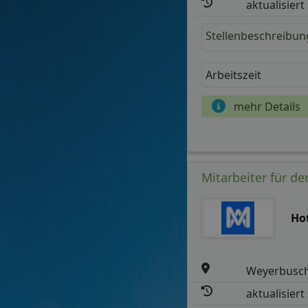
aktualisiert
Stellenbeschreibun
Arbeitszeit
mehr Details
Mitarbeiter für de
Ho
Weyerbusc
aktualisiert